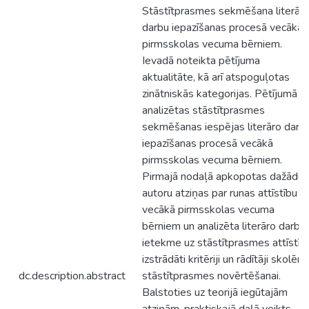
Stāstītprasmes sekmēšana literār
darbu iepazīšanas procesā vecākā
pirmsskolas vecuma bērniem.
Ievadā noteikta pētījuma
aktualitāte, kā arī atspoguļotas
zinātniskās kategorijas. Pētījumā
analizētas stāstītprasmes
sekmēšanas iespējas literāro darb
iepazīšanas procesā vecākā
pirmsskolas vecuma bērniem.
Pirmajā nodaļā apkopotas dažādu
autoru atziņas par runas attīstību
vecākā pirmsskolas vecuma
bērniem un analizēta literāro darbu
ietekme uz stāstītprasmes attīstīb
izstrādāti kritēriji un rādītāji skolēnu
dc.description.abstract
stāstītprasmes novērtēšanai.
Balstoties uz teorijā iegūtajām