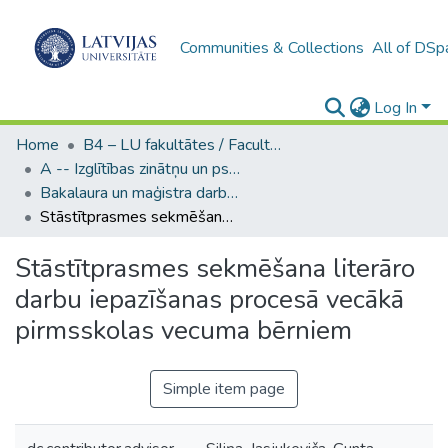
Communities & Collections
All of DSp
Log In
Home
B4 – LU fakultātes / Faculties of the UL
A -- Izglītības zinātņu un psiholoģijas fakultāte / Faculty of Education Sciences and Psychology
Bakalaura un maģistra darbi (PPMF) / Bachelor's and Master's theses
Stāstītprasmes sekmēšana literāro darbu iepazīšanas procesā vecākā pirmsskolas vecuma bērniem
Stāstītprasmes sekmēšana literāro
darbu iepazīšanas procesā vecākā
pirmsskolas vecuma bērniem
Simple item page