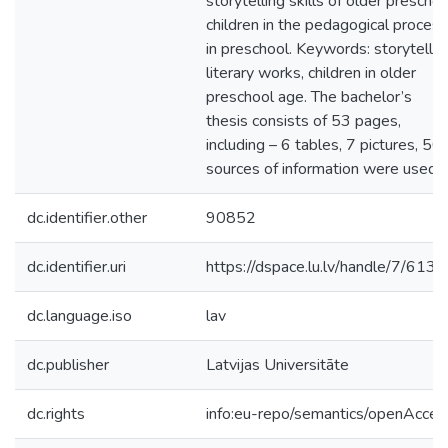
storytelling skills of older preschoo
children in the pedagogical process
in preschool. Keywords: storytellin
literary works, children in older
preschool age. The bachelor’s
thesis consists of 53 pages,
including – 6 tables, 7 pictures, 50
sources of information were used.
dc.identifier.other
90852
dc.identifier.uri
https://dspace.lu.lv/handle/7/613
dc.language.iso
lav
dc.publisher
Latvijas Universitāte
dc.rights
info:eu-repo/semantics/openAcces