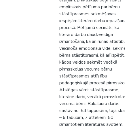
atziņām, praktiskajā daļā veikts
empīriskais pētījums par bērnu
stāstītprasmes sekmēšanas
iespējām literāro darbu iepazīšanas
procesā. Pētījumā secināts, ka
literāro darbu daudzveidīga
izmantošana, kā arī runas attīstību
veicinoša emocionālā vide, sekmē
bērna stāstītprasmi, kā arī izpētīt,
kādos veidos sekmēt vecākā
pirmsskolas vecuma bērnu
stāstītprasmes attīstību
pedagoģiskajā procesā pirmsskolā.
Atslēgas vārdi: stāstītprasme,
literārie darbi, vecākā pirmsskolas
vecuma bērni. Bakalaura darbs
sastāv no: 53 lappusēm, tajā skait
– 6 tabulām, 7 attēliem, 50
izmantotiem literatūras avotiem.