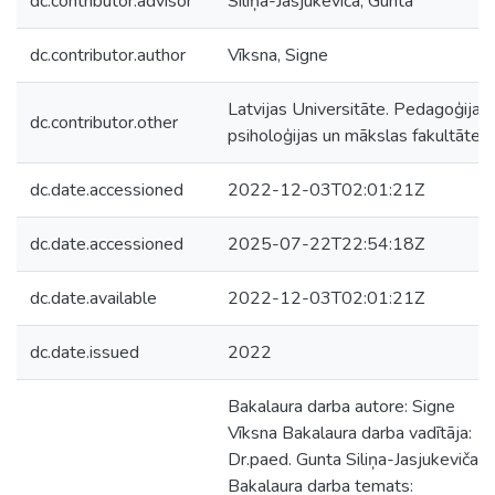
dc.contributor.advisor
Siliņa-Jasjukeviča, Gunta
dc.contributor.author
Vīksna, Signe
Latvijas Universitāte. Pedagoģijas,
dc.contributor.other
psiholoģijas un mākslas fakultāte
dc.date.accessioned
2022-12-03T02:01:21Z
dc.date.accessioned
2025-07-22T22:54:18Z
dc.date.available
2022-12-03T02:01:21Z
dc.date.issued
2022
Bakalaura darba autore: Signe
Vīksna Bakalaura darba vadītāja:
Dr.paed. Gunta Siliņa-Jasjukeviča
Bakalaura darba temats: