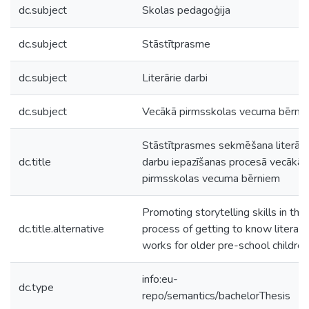
dc.subject
Skolas pedagoģija
dc.subject
Stāstītprasme
dc.subject
Literārie darbi
dc.subject
Vecākā pirmsskolas vecuma bērni
Stāstītprasmes sekmēšana literār
dc.title
darbu iepazīšanas procesā vecākā
pirmsskolas vecuma bērniem
Promoting storytelling skills in the
dc.title.alternative
process of getting to know literary
works for older pre-school children
info:eu-
dc.type
repo/semantics/bachelorThesis