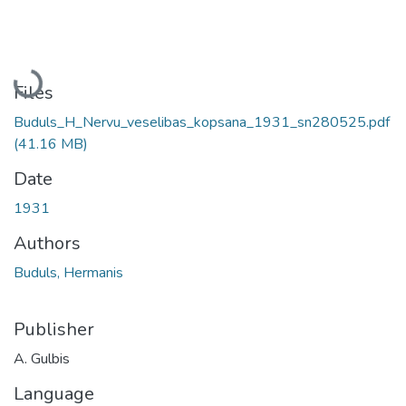
Loading...
Files
Buduls_H_Nervu_veselibas_kopsana_1931_sn280525.pdf
(41.16 MB)
Date
1931
Authors
Buduls, Hermanis
Publisher
A. Gulbis
Language