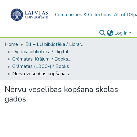
Communities & Collections
All of DSp
Log In
Home
B1 – LU bibliotēka / Library of the UL
Digitālā bibliotēka / Digital library
Grāmatas. Krājumi / Books. Collection of articles
Grāmatas (1900-) / Books
Nervu veselības kopšana skolas gados
Nervu veselības kopšana skolas
gados