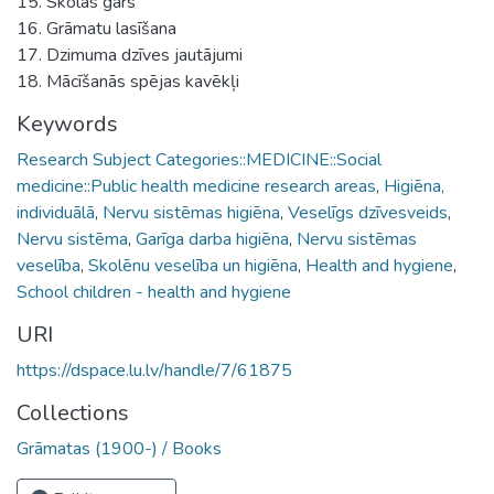
15. Skolas gars
16. Grāmatu lasīšana
17. Dzimuma dzīves jautājumi
18. Mācīšanās spējas kavēkļi
Keywords
Research Subject Categories::MEDICINE::Social
medicine::Public health medicine research areas
,
Higiēna,
individuālā
,
Nervu sistēmas higiēna
,
Veselīgs dzīvesveids
,
Nervu sistēma
,
Garīga darba higiēna
,
Nervu sistēmas
veselība
,
Skolēnu veselība un higiēna
,
Health and hygiene
,
School children - health and hygiene
URI
https://dspace.lu.lv/handle/7/61875
Collections
Grāmatas (1900-) / Books