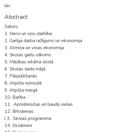
lav
Abstract
Saturs:
1. Nervi un viņu darbība
2. Garīga darba ražīgums un ekonomija
3. Atmiņa un viņas ekonomija
4. Skolas gaitu sākums
5. Mācības iekārta skolā
6. Skolas darbi mājā
7. Pārpūlēšanās
8. Atpūta nomodā
9. Atpūta miegā
10. Barība
11 . Apreibinošas un baudu vielas
12. Brīvdienas
l 3 . Skolas programma
14. Eksāmeni