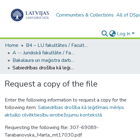
Communities & Collections
All of DSp
Log In
Home
B4 – LU fakultātes / Faculties of the UL
A -- Juridiskā fakultāte / Faculty of Law
Bakalaura un maģistra darbi (JF) / Bachelor's and Master's theses
Sabiedrības drošība kā leģitīmais mērķis aktuālo cilvēktiesību ierobežojumu kontekstā
Request a copy of the file
Enter the following information to request a copy for the
following item:
Sabiedrības drošība kā leģitīmais mērķis
aktuālo cilvēktiesību ierobežojumu kontekstā
Requesting the following file: 307-69089-
Tarabanovska_Marta_mt17030.pdf