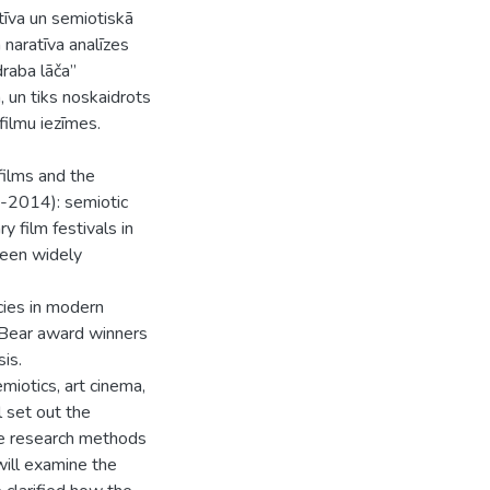
tīva un semiotiskā
 naratīva analīzes
draba lāča”
 un tiks noskaidrots
filmu iezīmes.
films and the
0-2014): semiotic
 film festivals in
been widely
cies in modern
r Bear award winners
sis.
miotics, art cinema,
l set out the
ive research methods
will examine the