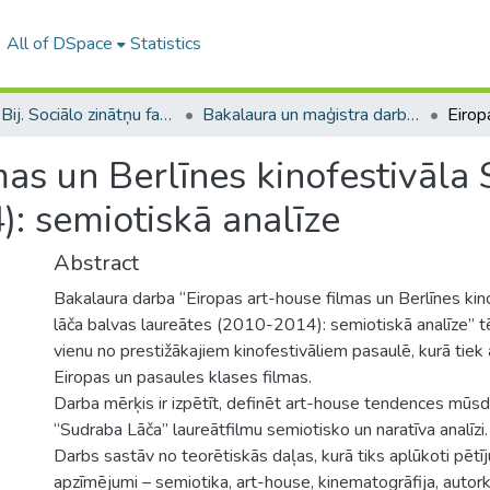
All of DSpace
Statistics
B --- Bij. Sociālo zinātņu fakultātes noslēguma darbi / Faculty of Social Sciences - Graduate works
Bakalaura un maģistra darbi (SZF) / Bachelor's and Master's theses
mas un Berlīnes kinofestivāla
: semiotiskā analīze
Abstract
Bakalaura darba “Eiropas art-house filmas un Berlīnes kin
lāča balvas laureātes (2010-2014): semiotiskā analīze” t
vienu no prestižākajiem kinofestivāliem pasaulē, kurā tiek 
Eiropas un pasaules klases filmas.
Darba mērķis ir izpētīt, definēt art-house tendences mūsdi
“Sudraba Lāča” laureātfilmu semiotisko un naratīva analīzi.
Darbs sastāv no teorētiskās daļas, kurā tiks aplūkoti pē
apzīmējumi – semiotika, art-house, kinematogrāfija, autork