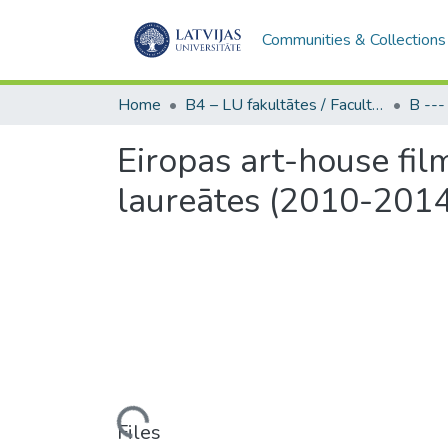
Communities & Collections
Home
B4 – LU fakultātes / Faculties of the UL
Eiropas art-house fil
laureātes (2010-2014)
Loading...
Files