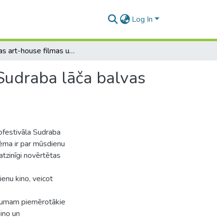
Log In
Eiropas art-house filmas un Berlīnes kinofestivāla Sudraba lāča balvas laureātes (2010-2014): semiotiskā analīze
 Sudraba lāča balvas
ofestivāla Sudraba
ēma ir par mūsdienu
atzinīgi novērtētas
enu kino, veicot
tījumam piemērotākie
ino un