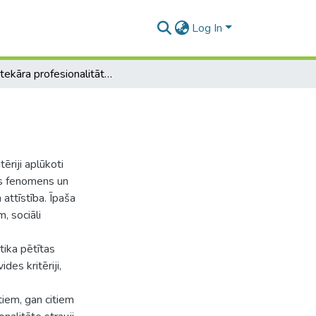
Log In
Bibliotekāra profesionalitāte un personība
ēriji aplūkoti
es fenomens un
 attīstība. Īpaša
, sociāli
tika pētītas
des kritēriji,
tiem, gan citiem