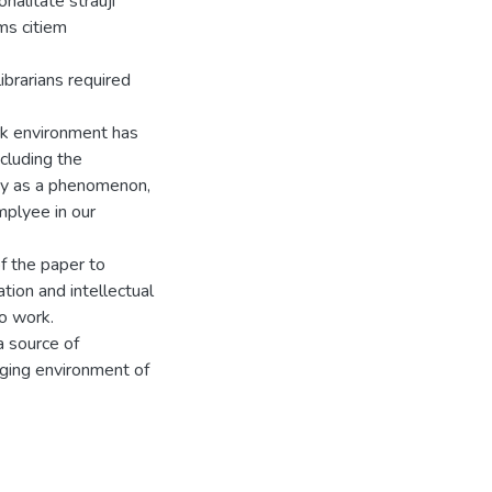
nalitāte strauji
ms citiem
ibrarians required
work environment has
ncluding the
ity as a phenomenon,
mplyee in our
f the paper to
ation and intellectual
to work.
a source of
nging environment of