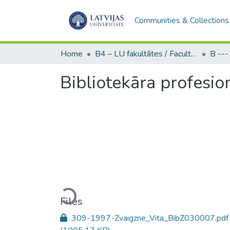
Communities & Collections
Home
B4 – LU fakultātes / Faculties of the UL
Bibliotekāra profesio
Loading...
Files
309-1997-Zvaigzne_Vita_BibZ030007.pdf