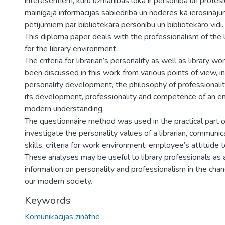
interesentiem, kuru uzmanības lokā ir personība un profesio
mainīgajā informācijas sabiedrībā un noderēs kā ierosināju
pētījumiem par bibliotekāra personību un bibliotekāro vidi.
This diploma paper deals with the professionalism of the l
for the library environment.
The criteria for librarian’s personality as well as library 
been discussed in this work from various points of view, i
personality development, the philosophy of professional
its development, professionality and competence of an e
modern understanding.
The questionnaire method was used in the practical part o
investigate the personality values of a librarian, communic
skills, criteria for work environment, employee’s attitude 
These analyses may be useful to library professionals as 
information on personality and professionalism in the cha
our modern society.
Keywords
Komunikācijas zinātne