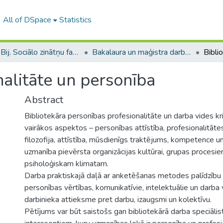
All of DSpace
Statistics
B --- Bij. Sociālo zinātņu fakultātes noslēguma darbi / Faculty of Social Sciences - Graduate works
Bakalaura un maģistra darbi (SZF) / Bachelor's and Master's theses
nalitāte un personība
Abstract
Bibliotekāra personības profesionalitāte un darba vides krit
vairākos aspektos – personības attīstība, profesionalitāt
filozofija, attīstība, mūsdienīgs traktējums, kompetence un
uzmanība pievērsta organizācijas kultūrai, grupas procesiem
psiholoģiskam klimatam.
Darba praktiskajā daļā ar anketēšanas metodes palīdzību 
personības vērtības, komunikatīvie, intelektuālie un darba vi
darbinieka attieksme pret darbu, izaugsmi un kolektīvu.
Pētījums var būt saistošs gan bibliotekārā darba speciālis