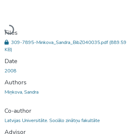
Loading...
Files
309-7895-Minkova_Sandra_BibZ040035.pdf
(889.59
KB)
Date
2008
Authors
Miņkova, Sandra
Co-author
Latvijas Universitāte. Sociālo zinātņu fakultāte
Advisor