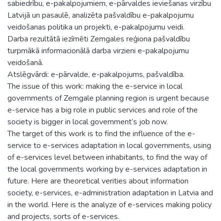
sabiedrību, e-pakalpojumiem, e-pārvaldes ieviešanas virzību
Latvijā un pasaulē, analizēta pašvaldību e-pakalpojumu
veidošanas politika un projekti, e-pakalpojumu veidi.
Darba rezultātā iezīmēti Zemgales reģiona pašvaldību
turpmākā informacionālā darba virzieni e-pakalpojumu
veidošanā.
Atslēgvārdi: e-pārvalde, e-pakalpojums, pašvaldība.
The issue of this work: making the e-service in local
governments of Zemgale planning region is urgent because
e-service has a big role in public services and role of the
society is bigger in local government’s job now.
The target of this work is to find the influence of the e-
service to e-services adaptation in local governments, using
of e-services level between inhabitants, to find the way of
the local governments working by e-services adaptation in
future. Here are theoretical verities about information
society, e-services, e-administration adaptation in Latvia and
in the world. Here is the analyze of e-services making policy
and projects, sorts of e-services.