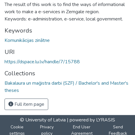
The result of this work is to find the ways of informational
work to make a e-services in Zemgale region.
Keywords: e-administration, e-service, local government.
Keywords
Komunikācijas zinātne
URI
https://dspace.lu.lv/handle/7/15788
Collections
Bakalaura un maģistra darbi (SZF) / Bachelor's and Master's
theses
Full item page
© University of Latvia |
powered by LYRASIS
Cookie
Privacy
End User
Send
settings
policy
Agreement
Feedback