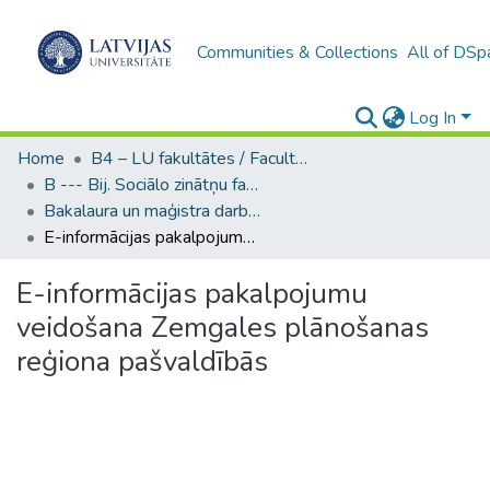
Communities & Collections
All of DSp
Log In
Home
B4 – LU fakultātes / Faculties of the UL
B --- Bij. Sociālo zinātņu fakultātes noslēguma darbi / Faculty of Social Sciences - Graduate works
Bakalaura un maģistra darbi (SZF) / Bachelor's and Master's theses
E-informācijas pakalpojumu veidošana Zemgales plānošanas reģiona pašvaldībās
E-informācijas pakalpojumu
veidošana Zemgales plānošanas
reģiona pašvaldībās