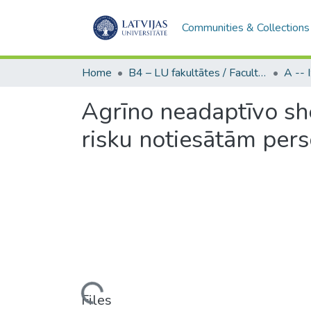
Communities & Collections
Home
B4 – LU fakultātes / Faculties of the UL
Agrīno neadaptīvo shē
risku notiesātām per
Loading...
Files