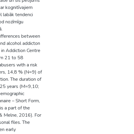
zlase un šis pētījums
ar kognitīvajiem
ēl labāk tendenci
dod nozīmīgu
ā.
 differences between
and alcohol addicton
 in Addiction Centre
om 21 to 58
users with a risk
ers, 14,8 % (N=9) of
tion. The duration of
 25 years (M=9,10;
 demographic
naire – Short Form,
s a part of the
 & Melne, 2016). For
onal files. The
en early