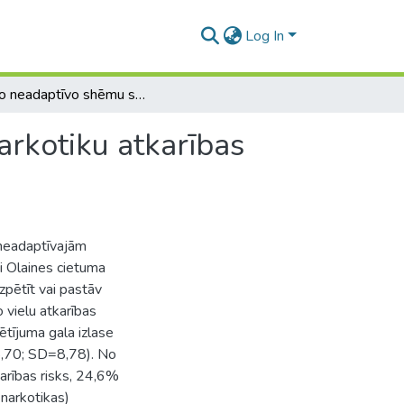
Log In
Agrīno neadaptīvo shēmu saistība ar alkohola un narkotiku atkarības risku notiesātām personām
arkotiku atkarības
m neadaptīvajām
ti Olaines cietuma
zpētīt vai pastāv
 vielu atkarības
Pētījuma gala izlase
5,70; SD=8,78). No
rības risks, 24,6%
narkotikas)