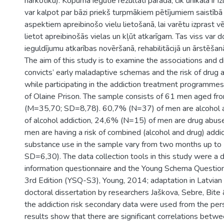
narkotiku). Kopumā iegūtie rezultāti parāda, cik unikāla ir i
var kalpot par bāzi priekš turpmākiem pētījumiem saistībā 
aspektiem apreibinošo vielu lietošanā, lai varētu izprast v
lietot apreibinošās vielas un kļūt atkarīgam. Tas viss var 
ieguldījumu atkarības novēršanā, rehabilitācijā un ārstēšan
The aim of this study is to examine the associations and
convicts’ early maladaptive schemas and the risk of drug 
while participating in the addiction treatment programmes
of Olaine Prison. The sample consists of 61 men aged fr
(M=35,70; SD=8,78). 60,7% (N=37) of men are alcohol ab
of alcohol addiction, 24,6% (N=15) of men are drug abus
men are having a risk of combined (alcohol and drug) addic
substance use in the sample vary from two months up to
SD=6,30). The data collection tools in this study were a
information questionnaire and the Young Schema Question
3rd Edition (YSQ-S3), Young, 2014; adaptation in Latvian i
doctoral dissertation by researchers Jaškova, Sebre, Bite
the addiction risk secondary data were used from the pers
results show that there are significant correlations betwe