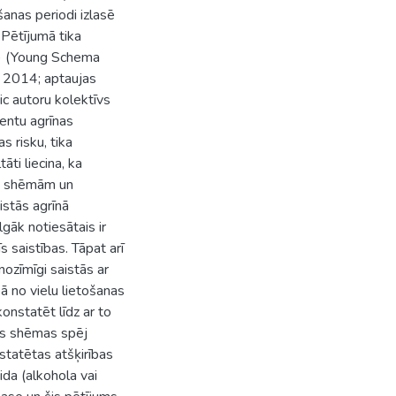
šanas periodi izlasē
Pētījumā tika
Ī3) (Young Schema
, 2014; aptaujas
ic autoru kolektīvs
entu agrīnas
 risku, tika
āti liecina, ka
ām shēmām un
aistās agrīnā
lgāk notiesātais ir
īs saistības. Tāpat arī
ozīmīgi saistās ar
bā no vielu lietošanas
onstatēt līdz ar to
vās shēmas spēj
statētas atšķirības
da (alkohola vai