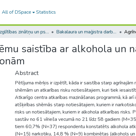
All of DSpace
Statistics
A -- Izglītības zinātņu un psiholoģijas fakultāte / Faculty of Education Sciences and Psychology
Bakalaura un maģistra darbi (PPMF) / Bachelor's and Master's theses
mu saistība ar alkohola un n
sonām
Abstract
Pētījuma mērķis ir izpētīt, kāda ir saistība starp agrīnajā
shēmām un atkarības risku notiesātajiem, kuri tiek iesaistī
Atkarīgo centra atkarības mazināšanas programmā, kā arī i
atšķirības shēmās starp notiesātajiem, kuriem ir narkotisko
risks un notiesātajiem, kuriem ir alkohola atkarības risks. 
sastāv no 61 vīrieša vecumā no 21 līdz 58 gadiem (M=3
tiem 60,7% (N=37) respondentu konstatēts alkohola atka
(N=15) narkotiku, 14,8 % (N=9) kombinētas (alkohols un 