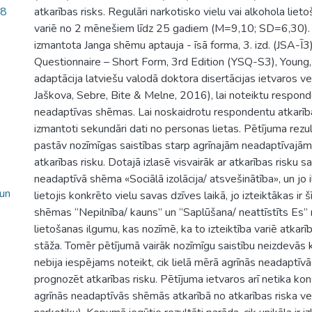
08
atkarības risks. Regulāri narkotisko vielu vai alkohola lieto
variē no 2 mēnešiem līdz 25 gadiem (M=9,10; SD=6,30). 
izmantota Janga shēmu aptauja - īsā forma, 3. izd. (JSA-
Questionnaire – Short Form, 3rd Edition (YSQ-S3), Young
adaptācija latviešu valodā doktora disertācijas ietvaros ve
Jaškova, Sebre, Bite & Melne, 2016), lai noteiktu respond
neadaptīvas shēmas. Lai noskaidrotu respondentu atkarības
izmantoti sekundāri dati no personas lietas. Pētījuma rezult
pastāv nozīmīgas saistības starp agrīnajām neadaptīvaj
atkarības risku. Dotajā izlasē visvairāk ar atkarības risku s
neadaptīvā shēma «Sociālā izolācija/ atsvešinātība», un jo i
 un
lietojis konkrēto vielu savas dzīves laikā, jo izteiktākas ir š
shēmas “Nepilnība/ kauns” un “Saplūšana/ neattīstīts Es” n
lietošanas ilgumu, kas nozīmē, ka to izteiktība variē atkarī
stāža. Tomēr pētījumā vairāk nozīmīgu saistību neizdevās k
nebija iespējams noteikt, cik lielā mērā agrīnās neadaptī
prognozēt atkarības risku. Pētījuma ietvaros arī netika kon
agrīnās neadaptīvās shēmās atkarībā no atkarības riska vei