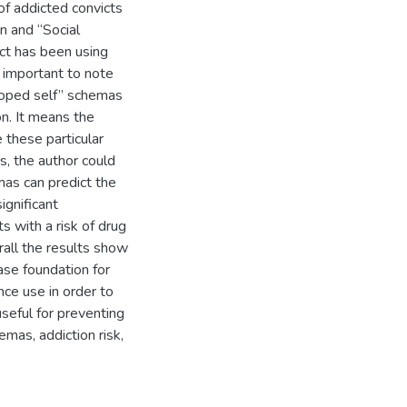
of addicted convicts
on and “Social
ict has been using
s important to note
oped self” schemas
on. It means the
 these particular
s, the author could
as can predict the
ignificant
 with a risk of drug
erall the results show
ase foundation for
nce use in order to
seful for preventing
mas, addiction risk,