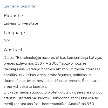
Lasmane, Skaidrīte
Publisher
Latvijas Universitāte
Language
N/A
Abstract
Darbs: “Biotehnoloģiju nozares ētikas komunikācija Latvijas
preses izdevumos 1997. – 2006.” aplūko nozares
izaicinājumus – straujo zinātnes attīstību, biznesa intereses,
sociālās un kultūras vides ierobežojumus, politikas un
likumdošanas ietekmes, sabiedrības intereses. Šo nozares
ārējo vidi sakārto bioētika.
Drukātie mediji atspoguļo biotehnoloģiju nozares ārējo vidi,
attīstību, izpratni par bioētiku sabiedrībā, tādēļ tika veikta
mediju satura analīze – kontentanalīze. Analizētas 350