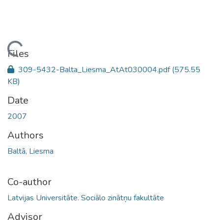
Loading...
Files
309-5432-Balta_Liesma_AtAt030004.pdf
(575.55
KB)
Date
2007
Authors
Baltā, Liesma
Co-author
Latvijas Universitāte. Sociālo zinātņu fakultāte
Advisor