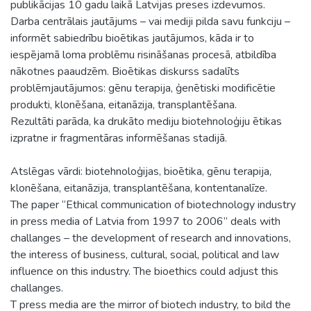
publikācijas 10 gadu laikā Latvijas preses izdevumos.
Darba centrālais jautājums – vai mediji pilda savu funkciju –
informēt sabiedrību bioētikas jautājumos, kāda ir to
iespējamā loma problēmu risināšanas procesā, atbildība
nākotnes paaudzēm. Bioētikas diskurss sadalīts
problēmjautājumos: gēnu terapija, ģenētiski modificētie
produkti, klonēšana, eitanāzija, transplantēšana.
Rezultāti parāda, ka drukāto mediju biotehnoloģiju ētikas
izpratne ir fragmentāras informēšanas stadijā.
Atslēgas vārdi: biotehnoloģijas, bioētika, gēnu terapija,
klonēšana, eitanāzija, transplantēšana, kontentanalīze.
The paper “Ethical communication of biotechnology industry
in press media of Latvia from 1997 to 2006” deals with
challanges – the development of research and innovations,
the interess of business, cultural, social, political and law
influence on this industry. The bioethics could adjust this
challanges.
T press media are the mirror of biotech industry, to bild the