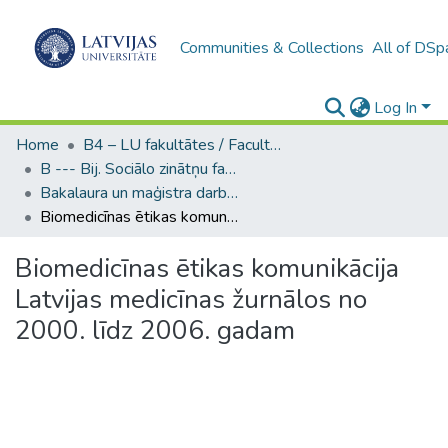
Communities & Collections
All of DSp
Log In
Home
B4 – LU fakultātes / Faculties of the UL
B --- Bij. Sociālo zinātņu fakultātes noslēguma darbi / Faculty of Social Sciences - Graduate works
Bakalaura un maģistra darbi (SZF) / Bachelor's and Master's theses
Biomedicīnas ētikas komunikācija Latvijas medicīnas žurnālos no 2000. līdz 2006. gadam
Biomedicīnas ētikas komunikācija
Latvijas medicīnas žurnālos no
2000. līdz 2006. gadam