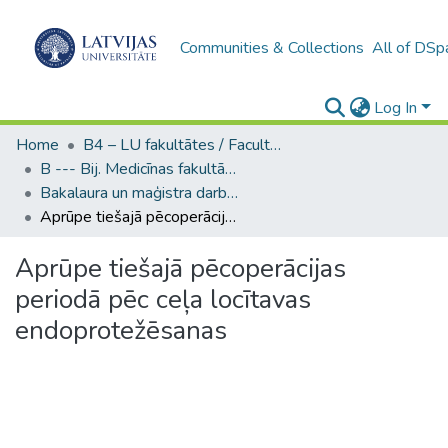
Communities & Collections
All of DSp
Log In
Home
B4 – LU fakultātes / Faculties of the UL
B --- Bij. Medicīnas fakultātes studentu noslēguma darbi / Faculty of Medicine - Graduate works
Bakalaura un maģistra darbi (MF) / Bachelor's and Master's theses
Aprūpe tiešajā pēcoperācijas periodā pēc ceļa locītavas endoprotežēsanas
Aprūpe tiešajā pēcoperācijas
periodā pēc ceļa locītavas
endoprotežēsanas