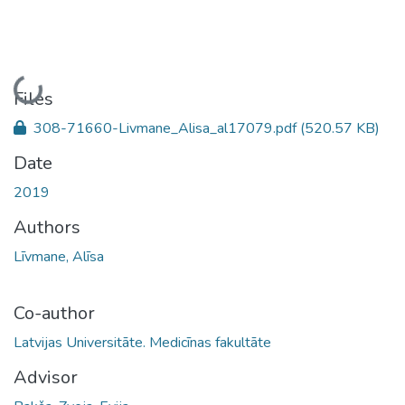
Loading...
Files
308-71660-Livmane_Alisa_al17079.pdf
(520.57 KB)
Date
2019
Authors
Līvmane, Alīsa
Co-author
Latvijas Universitāte. Medicīnas fakultāte
Advisor