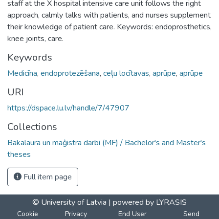
staff at the X hospital intensive care unit follows the right
approach, calmly talks with patients, and nurses supplement
their knowledge of patient care. Keywords: endoprosthetics,
knee joints, care.
Keywords
Medicīna
,
endoprotezēšana
,
ceļu locītavas
,
aprūpe
,
aprūpe
URI
https://dspace.lu.lv/handle/7/47907
Collections
Bakalaura un maģistra darbi (MF) / Bachelor's and Master's
theses
Full item page
© University of Latvia |
powered by LYRASIS
Cookie
Privacy
End User
Send