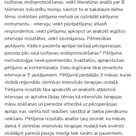
locītavas endoprotezēšanas; veikt literatūras analīzi par B.
Ņūmenas māszinību teoriju, saistot to ar bakalaura darba
tēmu; izvēlēties pētījuma metodi un izstrādāt pētījuma
instrumentu - interviju, veikt pilotpētījumu; atlasīt
respondentus; veikt pētījumu; apkopot un analizēt iegūtos
intervijas rezultātus; veikt secinājumus. Pētniecības
jautājums: Kāda ir pacienta aprūpe tiešajā pēcoperacijas
perioda pēc ceļa locītavas endoprotezēšanas? Pētījuma
metodoloģija: neeksperimentāls, kvalitatīvs, aprakstošais
pētījums ar kontentanalīzi. Datu iegūšanai tikai izmantota
intervija ar 9 jautājumiem. Pētījumā piedalījās 9 māsas, kuras
strādā reģionālās slimnīcas intensīvās terapijas nodaļā.
Pētījuma rezultāti tika aprakstīti un analizēti atbilstoši
intervijas un aptvēra tādas tēmas kā intensīvās terapijas
māsu zināšanas un pieredze attiecībā uz pēcoperācijas
aprūpi, kas varētu būt radušies saistībā ar darba pienākumu
veikšanu. Pētījuma rezultātu analīze ļauj secināt, ka māsas
darbā X slimnīcas intensīvās terapijas nodaļā tiek ievēroti
strādājot pareizā pieeja, mierīgi tiek runāts ar pacientiem,