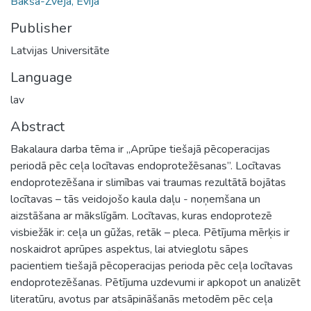
Bakša-Zveja, Evija
Publisher
Latvijas Universitāte
Language
lav
Abstract
Bakalaura darba tēma ir „Aprūpe tiešajā pēcoperacijas
periodā pēc ceļa locītavas endoprotežēsanas”. Locītavas
endoprotezēšana ir slimības vai traumas rezultātā bojātas
locītavas – tās veidojošo kaula daļu - noņemšana un
aizstāšana ar mākslīgām. Locītavas, kuras endoprotezē
visbiežāk ir: ceļa un gūžas, retāk – pleca. Pētījuma mērķis ir
noskaidrot aprūpes aspektus, lai atvieglotu sāpes
pacientiem tiešajā pēcoperacijas perioda pēc ceļa locītavas
endoprotezēšanas. Pētījuma uzdevumi ir apkopot un analizēt
literatūru, avotus par atsāpināšanās metodēm pēc ceļa