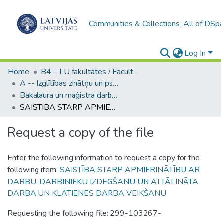
Communities & Collections
All of DSp
Log In
Home
B4 – LU fakultātes / Faculties of the UL
A -- Izglītības zinātņu un psiholoģijas fakultāte / Faculty of Education Sciences and Psychology
Bakalaura un maģistra darbi (PPMF) / Bachelor's and Master's theses
SAISTĪBA STARP APMIERINĀTĪBU AR DARBU, DARBINIEKU IZDEGŠANU UN ATTĀLINĀTA DARBA UN KLĀTIENES DARBA VEIKŠANU
Request a copy of the file
Enter the following information to request a copy for the
following item:
SAISTĪBA STARP APMIERINĀTĪBU AR
DARBU, DARBINIEKU IZDEGŠANU UN ATTĀLINĀTA
DARBA UN KLĀTIENES DARBA VEIKŠANU
Requesting the following file: 299-103267-