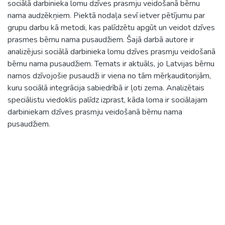
sociālā darbinieka lomu dzīves prasmju veidošanā bērnu
nama audzēkņiem. Piektā nodaļa sevī ietver pētījumu par
grupu darbu kā metodi, kas palīdzētu apgūt un veidot dzīves
prasmes bērnu nama pusaudžiem. Šajā darbā autore ir
analizējusi sociālā darbinieka lomu dzīves prasmju veidošanā
bērnu nama pusaudžiem. Temats ir aktuāls, jo Latvijas bērnu
namos dzīvojošie pusaudži ir viena no tām mērķauditorijām,
kuru sociālā integrācija sabiedrībā ir ļoti zema. Analizētais
speciālistu viedoklis palīdz izprast, kāda loma ir sociālajam
darbiniekam dzīves prasmju veidošanā bērnu nama
pusaudžiem.