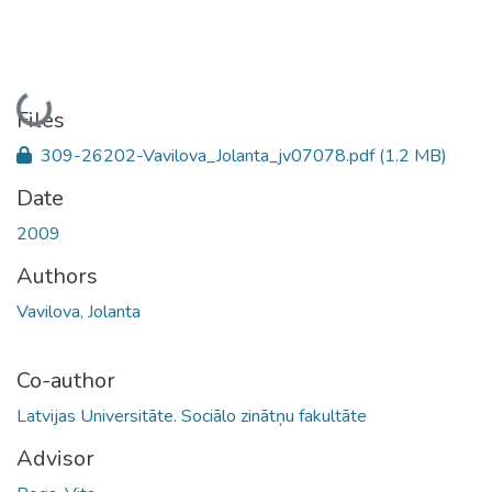
Loading...
Files
309-26202-Vavilova_Jolanta_jv07078.pdf
(1.2 MB)
Date
2009
Authors
Vavilova, Jolanta
Co-author
Latvijas Universitāte. Sociālo zinātņu fakultāte
Advisor