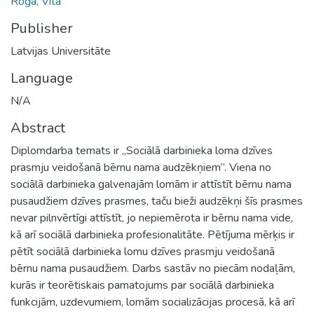
Roga, Vita
Publisher
Latvijas Universitāte
Language
N/A
Abstract
Diplomdarba temats ir ,,Sociālā darbinieka loma dzīves
prasmju veidošanā bērnu nama audzēkņiem”. Viena no
sociālā darbinieka galvenajām lomām ir attīstīt bērnu nama
pusaudžiem dzīves prasmes, taču bieži audzēkņi šīs prasmes
nevar pilnvērtīgi attīstīt, jo nepiemērota ir bērnu nama vide,
kā arī sociālā darbinieka profesionalitāte. Pētījuma mērķis ir
pētīt sociālā darbinieka lomu dzīves prasmju veidošanā
bērnu nama pusaudžiem. Darbs sastāv no piecām nodaļām,
kurās ir teorētiskais pamatojums par sociālā darbinieka
funkcijām, uzdevumiem, lomām socializācijas procesā, kā arī