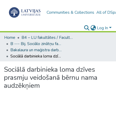
Communities & Collections
All of DSp
Log In
Home
B4 – LU fakultātes / Faculties of the UL
B --- Bij. Sociālo zinātņu fakultātes noslēguma darbi / Faculty of Social Sciences - Graduate works
Bakalaura un maģistra darbi (SZF) / Bachelor's and Master's theses
Sociālā darbinieka loma dzīves prasmju veidošanā bērnu nama audzēkņiem
Sociālā darbinieka loma dzīves
prasmju veidošanā bērnu nama
audzēkņiem