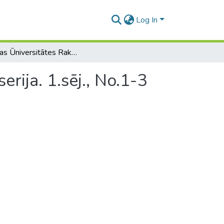
Log In
Latvijas Ūniversitātes Raksti. Teoloģijas fakultātes serija. 1.sēj., No.1-3
erija. 1.sēj., No.1-3