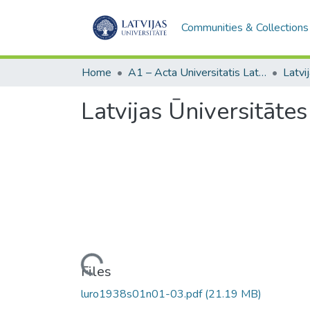
Communities & Collections
Home
A1 – Acta Universitatis Latviensis / Universitātes raksti / Scientific papers
Latvijas Ūniversitātes 
Loading...
Files
luro1938s01n01-03.pdf
(21.19 MB)