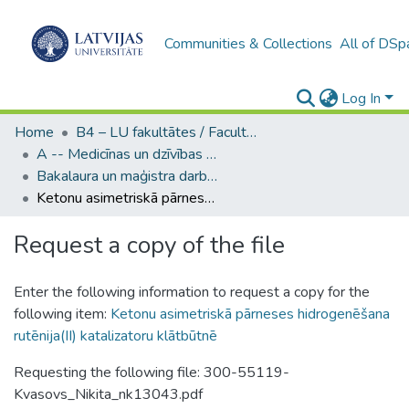
Communities & Collections
All of DSp
Log In
Home
B4 – LU fakultātes / Faculties of the UL
A -- Medicīnas un dzīvības zinātņu fakultāte / Faculty of Medicine and Life Sciences
Bakalaura un maģistra darbi (MDZF) / Bachelor's and Master's theses
Ketonu asimetriskā pārneses hidrogenēšana rutēnija(II) katalizatoru klātbūtnē
Request a copy of the file
Enter the following information to request a copy for the
following item:
Ketonu asimetriskā pārneses hidrogenēšana
rutēnija(II) katalizatoru klātbūtnē
Requesting the following file: 300-55119-
Kvasovs_Nikita_nk13043.pdf