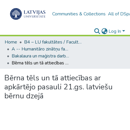
Communities & Collections
All of DSp
Log In
Home
B4 – LU fakultātes / Faculties of the UL
A -- Humanitāro zinātņu fakultāte / Faculty of Humanities
Bakalaura un maģistra darbi (HZF) / Bachelor's and Master's theses
Bērna tēls un tā attiecības ar apkārtējo pasauli 21.gs. latviešu bērnu dzejā
Bērna tēls un tā attiecības ar
apkārtējo pasauli 21.gs. latviešu
bērnu dzejā