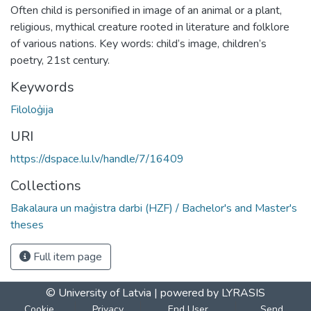
Often child is personified in image of an animal or a plant,
religious, mythical creature rooted in literature and folklore
of various nations. Key words: child’s image, children’s
poetry, 21st century.
Keywords
Filoloģija
URI
https://dspace.lu.lv/handle/7/16409
Collections
Bakalaura un maģistra darbi (HZF) / Bachelor's and Master's
theses
Full item page
© University of Latvia |
powered by LYRASIS
Cookie
Privacy
End User
Send