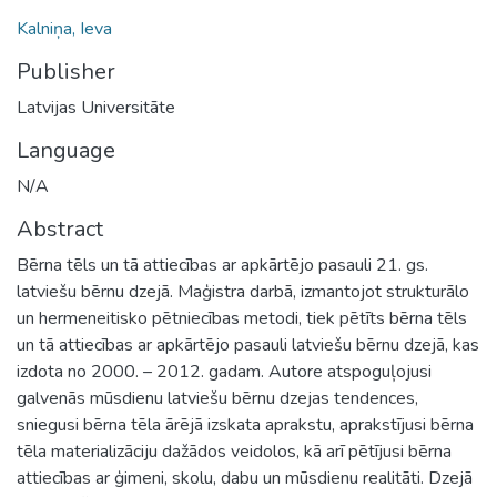
Kalniņa, Ieva
Publisher
Latvijas Universitāte
Language
N/A
Abstract
Bērna tēls un tā attiecības ar apkārtējo pasauli 21. gs.
latviešu bērnu dzejā. Maģistra darbā, izmantojot strukturālo
un hermeneitisko pētniecības metodi, tiek pētīts bērna tēls
un tā attiecības ar apkārtējo pasauli latviešu bērnu dzejā, kas
izdota no 2000. – 2012. gadam. Autore atspoguļojusi
galvenās mūsdienu latviešu bērnu dzejas tendences,
sniegusi bērna tēla ārējā izskata aprakstu, aprakstījusi bērna
tēla materializāciju dažādos veidolos, kā arī pētījusi bērna
attiecības ar ģimeni, skolu, dabu un mūsdienu realitāti. Dzejā