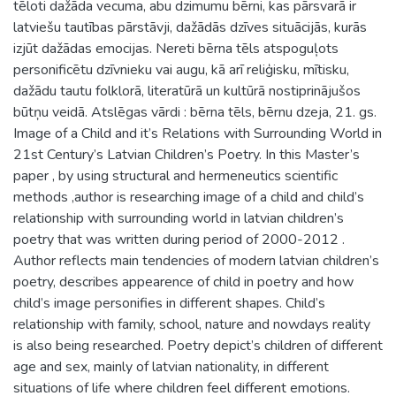
tēloti dažāda vecuma, abu dzimumu bērni, kas pārsvarā ir
latviešu tautības pārstāvji, dažādās dzīves situācijās, kurās
izjūt dažādas emocijas. Nereti bērna tēls atspoguļots
personificētu dzīvnieku vai augu, kā arī reliģisku, mītisku,
dažādu tautu folklorā, literatūrā un kultūrā nostiprinājušos
būtņu veidā. Atslēgas vārdi : bērna tēls, bērnu dzeja, 21. gs.
Image of a Child and it’s Relations with Surrounding World in
21st Century’s Latvian Children’s Poetry. In this Master’s
paper , by using structural and hermeneutics scientific
methods ,author is researching image of a child and child’s
relationship with surrounding world in latvian children’s
poetry that was written during period of 2000-2012 .
Author reflects main tendencies of modern latvian children’s
poetry, describes appearence of child in poetry and how
child’s image personifies in different shapes. Child’s
relationship with family, school, nature and nowdays reality
is also being researched. Poetry depict’s children of different
age and sex, mainly of latvian nationality, in different
situations of life where children feel different emotions.