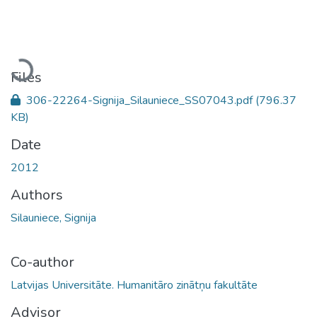
Loading...
Files
306-22264-Signija_Silauniece_SS07043.pdf
(796.37
KB)
Date
2012
Authors
Silauniece, Signija
Co-author
Latvijas Universitāte. Humanitāro zinātņu fakultāte
Advisor