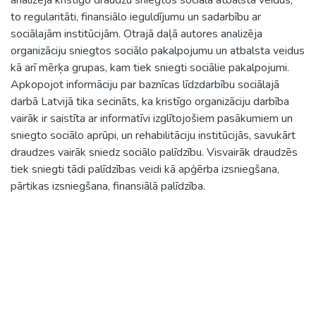
to regularitāti, finansiālo ieguldījumu un sadarbību ar
sociālajām institūcijām. Otrajā daļā autores analizēja
organizāciju sniegtos sociālo pakalpojumu un atbalsta veidus
kā arī mērķa grupas, kam tiek sniegti sociālie pakalpojumi.
Apkopojot informāciju par baznīcas līdzdarbību sociālajā
darbā Latvijā tika secināts, ka kristīgo organizāciju darbība
vairāk ir saistīta ar informatīvi izglītojošiem pasākumiem un
sniegto sociālo aprūpi, un rehabilitāciju institūcijās, savukārt
draudzes vairāk sniedz sociālo palīdzību. Visvairāk draudzēs
tiek sniegti tādi palīdzības veidi kā apģērba izsniegšana,
pārtikas izsniegšana, finansiālā palīdzība.