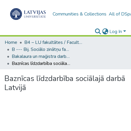
Communities & Collections
All of DSp
Log In
Home
B4 – LU fakultātes / Faculties of the UL
B --- Bij. Sociālo zinātņu fakultātes noslēguma darbi / Faculty of Social Sciences - Graduate works
Bakalaura un maģistra darbi (SZF) / Bachelor's and Master's theses
Baznīcas līdzdarbība sociālajā darbā Latvijā
Baznīcas līdzdarbība sociālajā darbā
Latvijā