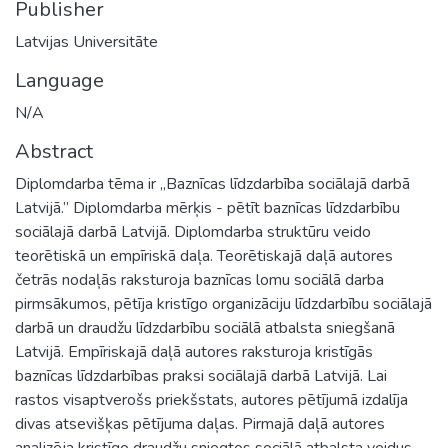
Publisher
Latvijas Universitāte
Language
N/A
Abstract
Diplomdarba tēma ir „Baznīcas līdzdarbība sociālajā darbā
Latvijā.” Diplomdarba mērķis - pētīt baznīcas līdzdarbību
sociālajā darbā Latvijā. Diplomdarba struktūru veido
teorētiskā un empīriskā daļa. Teorētiskajā daļā autores
četrās nodaļās raksturoja baznīcas lomu sociālā darba
pirmsākumos, pētīja kristīgo organizāciju līdzdarbību sociālajā
darbā un draudžu līdzdarbību sociālā atbalsta sniegšanā
Latvijā. Empīriskajā daļā autores raksturoja kristīgās
baznīcas līdzdarbības praksi sociālajā darbā Latvijā. Lai
rastos visaptverošs priekšstats, autores pētījumā izdalīja
divas atsevišķas pētījuma daļas. Pirmajā daļā autores
analizēja kristīgo draudžu sniegtos sociālā atbalsta veidus,