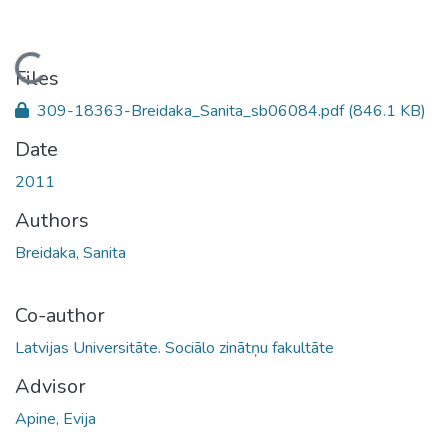
Loading...
Files
309-18363-Breidaka_Sanita_sb06084.pdf
(846.1 KB)
Date
2011
Authors
Breidaka, Sanita
Co-author
Latvijas Universitāte. Sociālo zinātņu fakultāte
Advisor
Apine, Evija