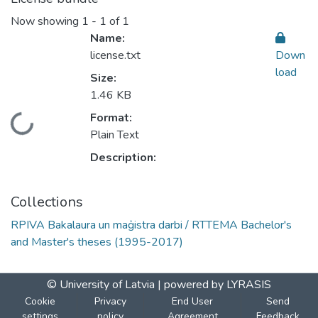
Now showing
1 - 1 of 1
Name:
license.txt
Down
load
Size:
1.46 KB
Format:
Loading...
Plain Text
Description:
Collections
RPIVA Bakalaura un maģistra darbi / RTTEMA Bachelor's
and Master's theses (1995-2017)
© University of Latvia |
powered by LYRASIS
Cookie
Privacy
End User
Send
settings
policy
Agreement
Feedback