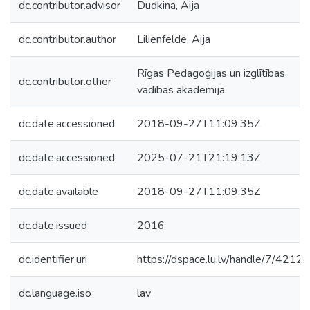
dc.contributor.advisor
Dudkina, Aija
dc.contributor.author
Lilienfelde, Aija
Rīgas Pedagoģijas un izglītības
dc.contributor.other
vadības akadēmija
dc.date.accessioned
2018-09-27T11:09:35Z
dc.date.accessioned
2025-07-21T21:19:13Z
dc.date.available
2018-09-27T11:09:35Z
dc.date.issued
2016
dc.identifier.uri
https://dspace.lu.lv/handle/7/42129
dc.language.iso
lav