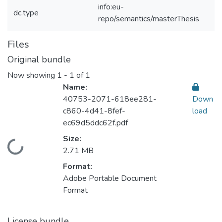
info:eu-
dc.type
repo/semantics/masterThesis
Files
Original bundle
Now showing
1 - 1 of 1
Name:
40753-2071-618ee281-
Down
c860-4d41-8fef-
load
ec69d5ddc62f.pdf
Size:
Loading...
2.71 MB
Format:
Adobe Portable Document
Format
License bundle