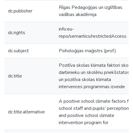
Rīgas Pedagoģijas un izglītības
dc.publisher
vadības akadēmija
info:eu-
dc.rights
repo/semantics/restrictedAccess
dc.subject
Psiholoģijas maģistrs (prof.)
Pozitīva skolas klimata faktori skolu
darbinieku un skolēnu priekšstatos
dc.title
un pozitīva skolas klimata
intervences programmas izveide
A positive school climate factors for
school staff and pupils' perceptions
dc.title.alternative
and positive school climate
intervention program for