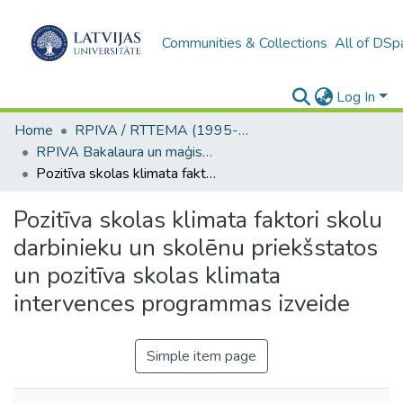
Communities & Collections
All of DSp
Log In
Home
RPIVA / RTTEMA (1995-2016)
RPIVA Bakalaura un maģistra darbi / RTTEMA Bachelor's and Master's theses (1995-2017)
Pozitīva skolas klimata faktori skolu darbinieku un skolēnu priekšstatos un pozitīva skolas klimata intervences programmas izveide
Pozitīva skolas klimata faktori skolu
darbinieku un skolēnu priekšstatos
un pozitīva skolas klimata
intervences programmas izveide
Simple item page