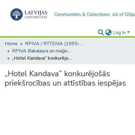
Communities & Collections
All of DSp
Log In
Home
RPIVA / RTTEMA (1995-2016)
RPIVA Bakalaura un maģistra darbi / RTTEMA Bachelor's and Master's theses (1995-2017)
„Hotel Kandava” konkurējošās priekšrocības un attīstības iespējas
„Hotel Kandava” konkurējošās
priekšrocības un attīstības iespējas