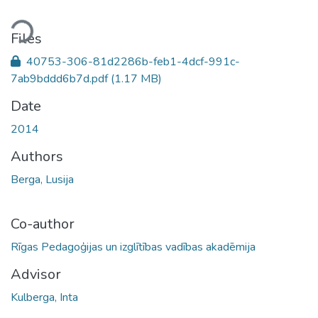
ding...
Files
40753-306-81d2286b-feb1-4dcf-991c-
7ab9bddd6b7d.pdf
(1.17 MB)
Date
2014
Authors
Berga, Lusija
Co-author
Rīgas Pedagoģijas un izglītības vadības akadēmija
Advisor
Kulberga, Inta