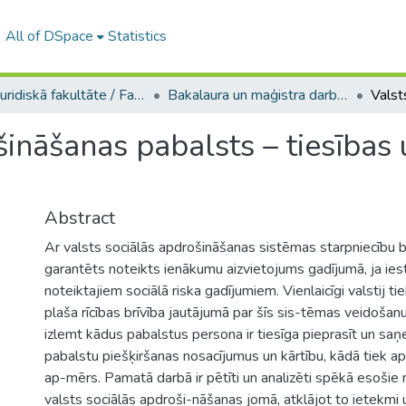
All of DSpace
Statistics
A -- Juridiskā fakultāte / Faculty of Law
Bakalaura un maģistra darbi (JF) / Bachelor's and Master's theses
šināšanas pabalsts – tiesības 
Abstract
Ar valsts sociālās apdrošināšanas sistēmas starpniecību b
garantēts noteikts ienākumu aizvietojums gadījumā, ja ies
noteiktajiem sociālā riska gadījumiem. Vienlaicīgi valstij t
plaša rīcības brīvība jautājumā par šīs sis-tēmas veidošan
izlemt kādus pabalstus persona ir tiesīga pieprasīt un saņe
pabalstu piešķiršanas nosacījumus un kārtību, kādā tiek a
ap-mērs. Pamatā darbā ir pētīti un analizēti spēkā esošie 
valsts sociālās apdroši-nāšanas jomā, atklājot to ietekmi 