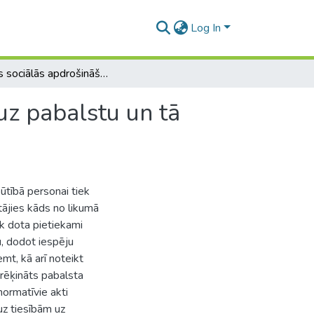
Log In
Valsts sociālās apdrošināšanas pabalsts – tiesības uz pabalstu un tā apmērs
uz pabalstu un tā
ūtībā personai tiek
tājies kāds no likumā
iek dota pietiekami
u, dodot iespēju
mt, kā arī noteikt
prēķināts pabalsta
normatīvie akti
uz tiesībām uz