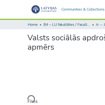
Communities & Collections
Home
B4 – LU fakultātes / Faculties of the UL
Valsts sociālās apdro
apmērs
Loading...
Files