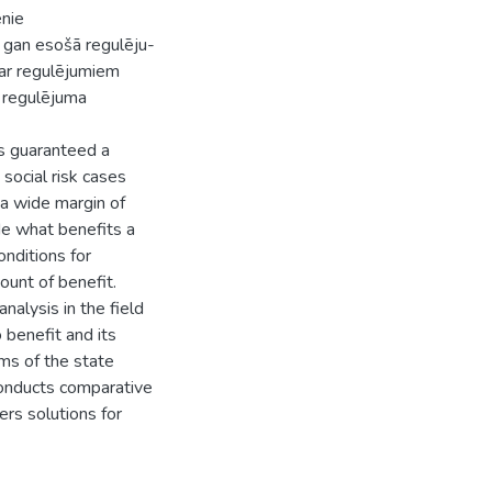
enie
 gan esošā regulēju-
 par regulējumiem
s regulējuma
is guaranteed a
 social risk cases
 a wide margin of
ide what benefits a
onditions for
ount of benefit.
nalysis in the field
o benefit and its
ems of the state
 conducts comparative
ers solutions for