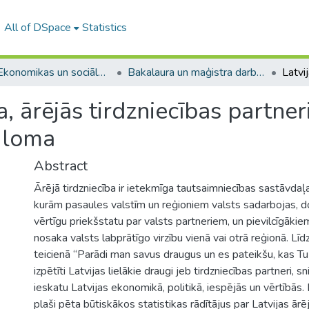
All of DSpace
Statistics
A -- Ekonomikas un sociālo zinātņu fakultāte / Faculty of Economics and Social Sciences
Bakalaura un maģistra darbi (ESZF) / Bachelor's and Master's theses
, ārējās tirdzniecības partneri
 loma
Abstract
Ārējā tirdzniecība ir ietekmīga tautsaimniecības sastāvdaļa
kurām pasaules valstīm un reģioniem valsts sadarbojas, d
vērtīgu priekšstatu par valsts partneriem, un pievilcīgākie
nosaka valsts labprātīgo virzību vienā vai otrā reģionā. Līdz
teicienā “Parādi man savus draugus un es pateikšu, kas Tu 
izpētīti Latvijas lielākie draugi jeb tirdzniecības partneri, s
ieskatu Latvijas ekonomikā, politikā, iespējās un vērtībās.
plaši pēta būtiskākos statistikas rādītājus par Latvijas ārē