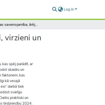
Log In
Latvijas savienojamība, ārējās tirdzniecības partneri, virzieni un ģeogrāfiskā attāluma loma
, virzieni un
, kas spēj parādīt, ar
odot skaidru un
m faktoriem, kas
īgi kā vecajā
esi” darbā tiek
niedzot svarīgu
 Darbs praktiski un
jo tirdzniecību 2024.