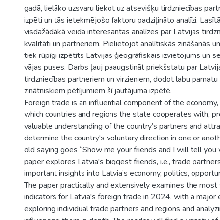
gadā, lielāko uzsvaru liekot uz atsevišķu tirdzniecības par
izpēti un tās ietekmējošo faktoru padziļināto analīzi. Lasīt
visdažādākā veida interesantas analīzes par Latvijas tirdz
kvalitāti un partneriem. Pielietojot analītiskās zināšanās un 
tiek rūpīgi izpētīts Latvijas ģeogrāfiskais izvietojums un s
vājas puses. Darbs ļauj paaugstināt priekšstatu par Latvij
tirdzniecības partneriem un virzieniem, dodot labu pamat
zinātniskiem pētījumiem šī jautājuma izpētē.
Foreign trade is an influential component of the economy
which countries and regions the state cooperates with, pr
valuable understanding of the country’s partners and attra
determine the country's voluntary direction in one or anoth
old saying goes “Show me your friends and I will tell you 
paper explores Latvia's biggest friends, i.e., trade partner
important insights into Latvia’s economy, politics, opportun
The paper practically and extensively examines the most si
indicators for Latvia's foreign trade in 2024, with a majo
exploring individual trade partners and regions and analyzi