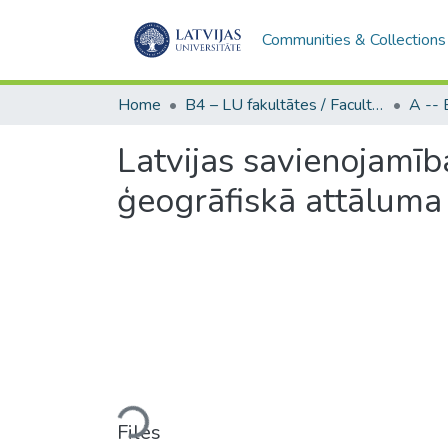
Communities & Collections
Home
B4 – LU fakultātes / Faculties of the UL
Latvijas savienojamība
ģeogrāfiskā attāluma
Loading...
Files