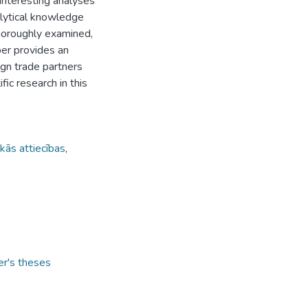
 interesting analyses
alytical knowledge
 thoroughly examined,
er provides an
ign trade partners
ific research in this
kās attiecības
,
er's theses