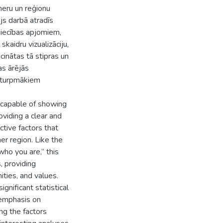
tneru un reģionu
ājs darbā atradīs
niecības apjomiem,
skaidru vizualizāciju,
ecinātas tā stipras un
as ārējās
u turpmākiem
, capable of showing
oviding a clear and
ctive factors that
er region. Like the
who you are,” this
s, providing
ities, and values.
gnificant statistical
r emphasis on
ng the factors