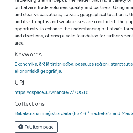
influencing them in depth. The reader will find a variety of
on Latvia’s trade volumes, quality, and partners. Using an
and clear visualizations, Latvia’s geographical location is
and its strengths and weaknesses are concluded. The pap
opportunity to enhance the understanding of Latvia's fore
and directions, offering a solid foundation for further scient
area.
Keywords
Ekonomika
,
ārējā tirdzniecība
,
pasaules reģioni
,
starptautis
ekonomiskā ģeogrāfija.
URI
https://dspace.lu.lv/handle/7/70518
Collections
Bakalaura un maģistra darbi (ESZF) / Bachelor's and Mast
Full item page