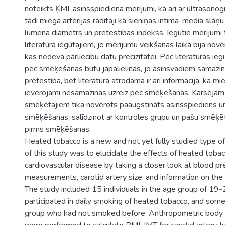
noteikts ĶMI, asinsspiediena mērījumi, kā arī ar ultrasonogrā
tādi miega artērijas rādītāji kā sieniņas intima-media slāņ
lumena diametrs un pretestības indekss. Iegūtie mērījumi ti
literatūrā iegūtajiem, jo mērījumu veikšanas laikā bija novē
kas nedeva pārliecību datu precizitātei. Pēc literatūrās ieg
pēc smēķēšanas būtu jāpalielinās, jo asinsvadiem samazino
pretestība, bet literatūrā atrodama ir arī informācija, ka mi
ievērojami nesamazinās uzreiz pēc smēķēšanas. Karsēja
smēķētajiem tika novērots paaugstināts asinsspiediens un
smēķēšanas, salīdzinot ar kontroles grupu un pašu smēķēt
pirms smēķēšanas.
Heated tobacco is a new and not yet fully studied type o
of this study was to elucidate the effects of heated toba
cardiovascular disease by taking a closer look at blood p
measurements, carotid artery size, and information on the 
The study included 15 individuals in the age group of 1
participated in daily smoking of heated tobacco, and some
group who had not smoked before. Anthropometric bod