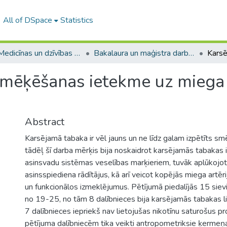
All of DSpace
Statistics
A -- Medicīnas un dzīvības zinātņu fakultāte / Faculty of Medicine and Life Sciences
Bakalaura un maģistra darbi (MDZF) / Bachelor's and Master's theses
mēķēšanas ietekme uz miega a
Abstract
Karsējamā tabaka ir vēl jauns un ne līdz galam izpētīts s
tādēļ šī darba mērķis bija noskaidrot karsējamās tabakas 
asinsvadu sistēmas veselības marķieriem, tuvāk aplūkojot
asinsspiediena rādītājus, kā arī veicot kopējās miega artē
un funkcionālos izmeklējumus. Pētījumā piedalījās 15 sie
no 19-25, no tām 8 dalībnieces bija karsējamās tabakas li
7 dalībnieces iepriekš nav lietojušas nikotīnu saturošus p
pētījuma dalībniecēm tika veikti antropometriksie ķermeņ