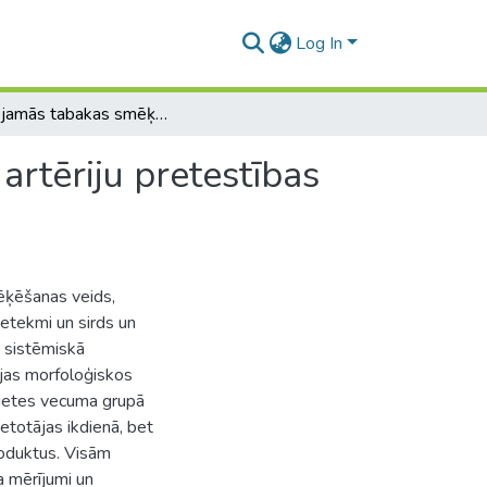
Log In
Karsējamās tabakas smēķēšanas ietekme uz miega artēriju pretestības marķieriem.
rtēriju pretestības
mēķēšanas veids,
ietekmi un sirds un
 sistēmiskā
rijas morfoloģiskos
vietes vecuma grupā
etotājas ikdienā, bet
roduktus. Visām
a mērījumi un