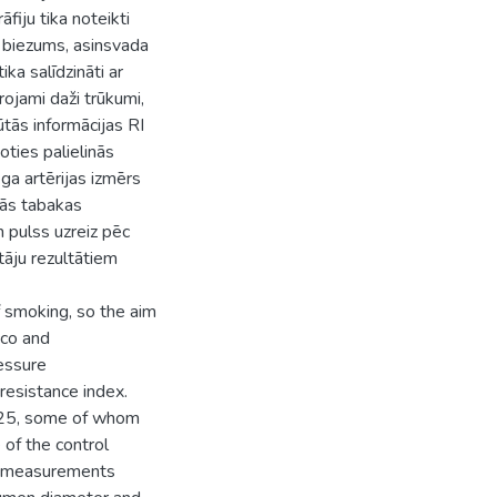
fiju tika noteikti
u biezums, asinsvada
ka salīdzināti ar
rojami daži trūkumi,
ūtās informācijas RI
ties palielinās
ega artērijas izmērs
mās tabakas
 pulss uzreiz pēc
āju rezultātiem
f smoking, so the aim
cco and
ressure
resistance index.
9-25, some of whom
 of the control
y measurements