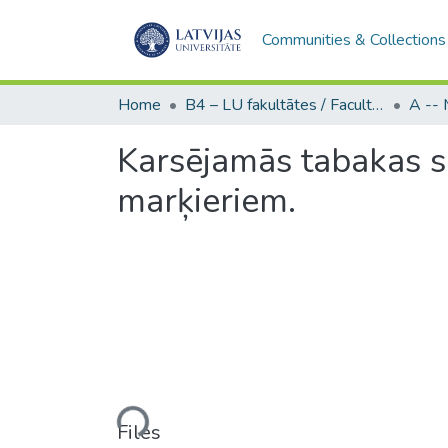
Communities & Collections
Home
B4 – LU fakultātes / Faculties of the UL
Karsējamās tabakas s
marķieriem.
Loading...
Files