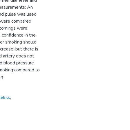
 lumen diameter and
measurements; An
and pulse was used
s were compared
rtcomings were
 confidence in the
fter smoking should
rease, but there is
id artery does not
ed blood pressure
smoking compared to
g.
dekss
,