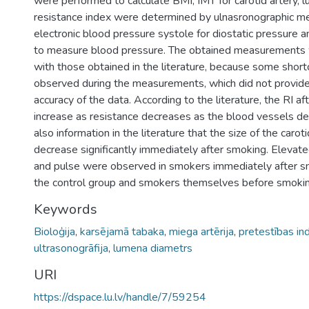
were performed to calculate BMI; IMT for carotid artery,
resistance index were determined by ulnasronographic 
electronic blood pressure systole for diostatic pressure 
to measure blood pressure. The obtained measurement
with those obtained in the literature, because some sho
observed during the measurements, which did not provide
accuracy of the data. According to the literature, the RI a
increase as resistance decreases as the blood vessels dec
also information in the literature that the size of the carot
decrease significantly immediately after smoking. Elevat
and pulse were observed in smokers immediately after 
the control group and smokers themselves before smokin
Keywords
Bioloģija
,
karsējamā tabaka
,
miega artērija
,
pretestības in
ultrasonogrāfija
,
lumena diametrs
URI
https://dspace.lu.lv/handle/7/59254