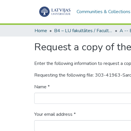
Communities & Collections
Home
B4 – LU fakultātes / Faculties of the UL
Request a copy of the 
Enter the following information to request a cop
Requesting the following file: 303-41963-Sar
Name *
Your email address *