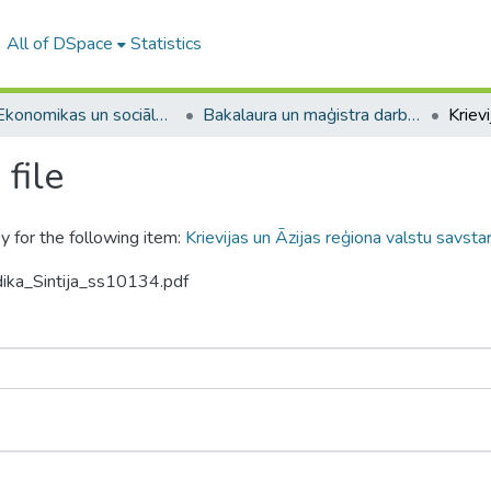
All of DSpace
Statistics
A -- Ekonomikas un sociālo zinātņu fakultāte / Faculty of Economics and Social Sciences
Bakalaura un maģistra darbi (ESZF) / Bachelor's and Master's theses
file
y for the following item:
Krievijas un Āzijas reģiona valstu savstar
dika_Sintija_ss10134.pdf