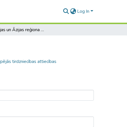
Log In
Krievijas un Āzijas reģiona valstu savstarpējās tirdzniecības attiecības
pējās tirdzniecības attiecības