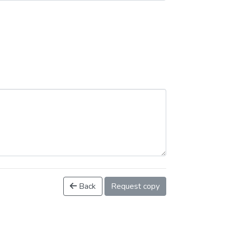
Back
Request copy