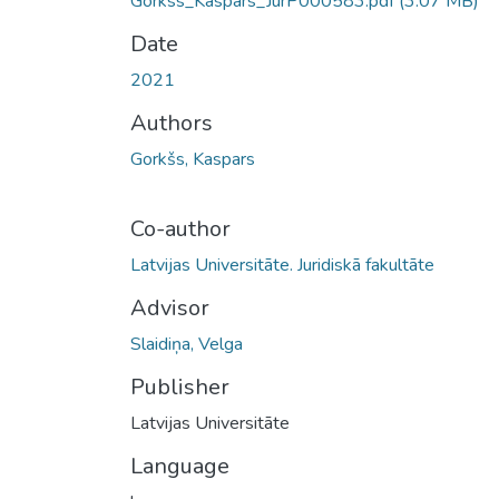
Gorkss_Kaspars_JurP000583.pdf
(3.07 MB)
Date
2021
Authors
Gorkšs, Kaspars
Co-author
Latvijas Universitāte. Juridiskā fakultāte
Advisor
Slaidiņa, Velga
Publisher
Latvijas Universitāte
Language