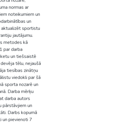
porta nozarē,
ikuma normas ar
skiem noteikumiem un
nodarbinātības un
aktualizēt sportistu
antiju jautājumu.
as metodes kā
1 par darba
nketu un tiešsaistē
 devēja tēlu, nejaušā
ja tiesības zinātņu
ālistu viedokli par šā
omā sporta nozarē un
anā. Darba mērķu
at darba autors
ju pārstāvjiem un
tāti. Darbs kopumā
i un pievienoti 7