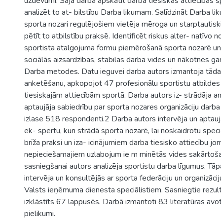
uzdevumi. Šajā darbā apskatīt darba tiesiskās attiecības s
analizēt to at- bilstību Darba likumam. Salīdzināt Darba l
sporta nozari regulējošiem vietēja mēroga un starptauti
pētīt to atbilstību praksē. Identificēt riskus alter- natīvo 
sportista atalgojuma formu piemērošanā sporta nozarē un 
sociālās aizsardzības, stabilas darba vides un nākotnes gar
Darba metodes. Datu ieguvei darba autors izmantoja tād
anketēšanu, apkopojot 47 profesionālu sportistu atbildes
tiesiskajām attiecībām sportā. Darba autors iz- strādāja a
aptaujāja sabiedrību par sporta nozares organizāciju darba
izlase 518 respondenti.2 Darba autors intervēja un aptaujā
ek- spertu, kuri strādā sporta nozarē, lai noskaidrotu speci
brīža praksi un iza- icinājumiem darba tiesisko attiecību j
nepieciešamajiem uzlabojum ie m minētās vides sakārtoš
sasniegšanai autors analizēja sportistu darba līgumus. Tāp
intervēja un konsultējās ar sporta federāciju un organizāci
Valsts ieņēmuma dienesta speciālistiem. Sasniegtie rezul
izklāstīts 67 lappusēs. Darbā izmantoti 83 literatūras avot
pielikumi.