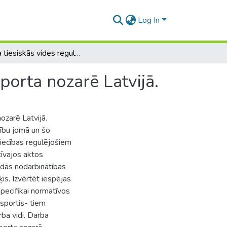
Log In
Darba tiesiskās vides regulējums un tā nepilnības sporta nozarē Latvijā.
porta nozarē Latvijā.
ozarē Latvijā.
cību jomā un šo
tiecības regulējošiem
tīvajos aktos
ādās nodarbinātības
s. Izvērtēt iespējas
specifikai normatīvos
 sportis- tiem
rba vidi. Darba