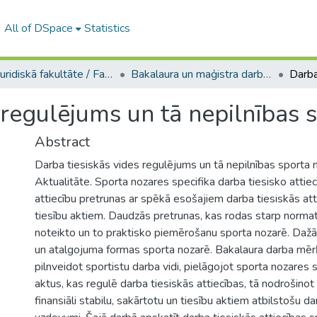
All of DSpace
Statistics
A -- Juridiskā fakultāte / Faculty of Law
Bakalaura un maģistra darbi (JF) / Bachelor's and Master's theses
 regulējums un tā nepilnības s
Abstract
Darba tiesiskās vides regulējums un tā nepilnības sporta n
Aktualitāte. Sporta nozares specifika darba tiesisko attie
attiecību pretrunas ar spēkā esošajiem darba tiesiskās at
tiesību aktiem. Daudzās pretrunas, kas rodas starp norma
noteikto un to praktisko piemērošanu sporta nozarē. Daž
un atalgojuma formas sporta nozarē. Bakalaura darba mērķi
pilnveidot sportistu darba vidi, pielāgojot sporta nozares 
aktus, kas regulē darba tiesiskās attiecības, tā nodrošinot
finansiāli stabilu, sakārtotu un tiesību aktiem atbilstošu da