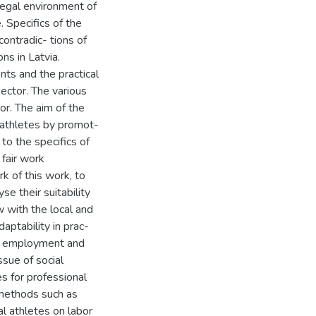
legal environment of
. Specifics of the
contradic- tions of
ns in Latvia.
ts and the practical
ector. The various
r. The aim of the
 athletes by promot-
 to the specifics of
 fair work
k of this work, to
se their suitability
 with the local and
daptability in prac-
s of employment and
ssue of social
s for professional
 methods such as
l athletes on labor