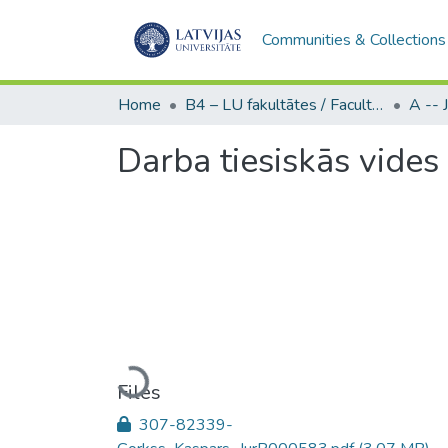
Communities & Collections
Home
B4 – LU fakultātes / Faculties of the UL
Darba tiesiskās vides
Loading...
Files
307-82339-