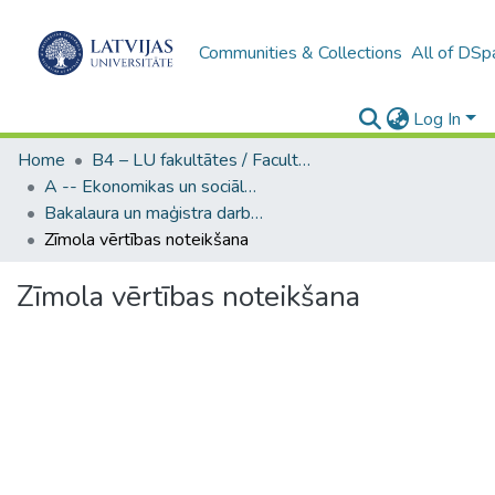
Communities & Collections
All of DSp
Log In
Home
B4 – LU fakultātes / Faculties of the UL
A -- Ekonomikas un sociālo zinātņu fakultāte / Faculty of Economics and Social Sciences
Bakalaura un maģistra darbi (ESZF) / Bachelor's and Master's theses
Zīmola vērtības noteikšana
Zīmola vērtības noteikšana