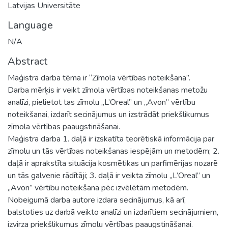
Latvijas Universitāte
Language
N/A
Abstract
Maģistra darba tēma ir “Zīmola vērtības noteikšana”.
Darba mērķis ir veikt zīmola vērtības noteikšanas metožu
analīzi, pielietot tas zīmolu „L’Oreal” un „Avon” vērtību
noteikšanai, izdarīt secinājumus un izstrādāt priekšlikumus
zīmola vērtības paaugstināšanai.
Maģistra darba 1. daļā ir izskatīta teorētiskā informācija par
zīmolu un tās vērtības noteikšanas iespējām un metodēm; 2.
daļā ir aprakstīta situācija kosmētikas un parfimērijas nozarē
un tās galvenie rādītāji; 3. daļā ir veikta zīmolu „L’Oreal” un
„Avon” vērtību noteikšana pēc izvēlētām metodēm.
Nobeigumā darba autore izdara secinājumus, kā arī,
balstoties uz darbā veikto analīzi un izdarītiem secinājumiem,
izvirza priekšlikumus zīmolu vērtības paaugstināšanai.