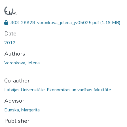
Loading...
Files
303-28828-voronkova_jelena_jv05025.pdf
(1.19 MB)
Date
2012
Authors
Voronkova, Jeļena
Co-author
Latvijas Universitāte. Ekonomikas un vadības fakultāte
Advisor
Dunska, Margarita
Publisher