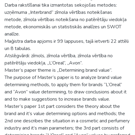
Darba rakstīšanai tika izmantotas sekojošas metodes:
uzņēmuma „Interbrand” zīmola vērtības noteikšanas
metode, zīmola vērtības noteikšana no patērētāju viedokļa
metode, ekonomiskās un statistiskās analīzes un SWOT
analīze.
Maģistra darba apjoms ir 99 lappuses, tajā ietverti 22 attēli
un 8 tabulas.
Atslēgvārdi: zīmols, zīmola vērtība, zīmola vērtība no
patērētāju viedokļa, „L’Oreal”, „Avon”.
Master’s paper theme is „Determining brand value”.
The purpose of Master’s paper is to analyze brand value
determining methods, to apply them for brands “L’Oreal”
and “Avon” value determining, to draw conclusions about it
and to make suggestions to increase brands value.
Master’s paper 1st part considers the theory about the
brand and it’s value determining options and methods; the
2nd one describes the situation in a cosmetic and perfumery
industry and it’s main parameters; the 3rd part consists of