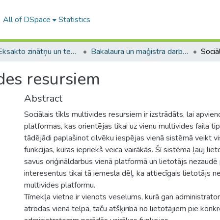
All of DSpace
Statistics
A -- Eksakto zinātņu un tehnoloģiju fakultāte / Faculty of Science and Technology
Bakalaura un maģistra darbi (EZTF) / Bachelor's and Master's theses
ides resursiem
Abstract
Sociālais tīkls multivides resursiem ir izstrādāts, lai apvie
platformas, kas orientējas tikai uz vienu multivides faila ti
tādējādi paplašinot cilvēku iespējas vienā sistēmā veikt v
funkcijas, kuras iepriekš veica vairākās. Šī sistēma ļauj lie
savus oriģināldarbus vienā platformā un lietotājs nezaudē
interesentus tikai tā iemesla dēļ, ka attiecīgais lietotājs
multivides platformu.
Tīmekļa vietne ir vienots veselums, kurā gan administratori,
atrodas vienā telpā, taču atšķirībā no lietotājiem pie ko