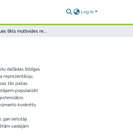
Log In
Sociālais tīkls multivides resursiem
notu dažādas līdzīgas
pa reprezentāciju,
isas tās pašas
totājiem popularizēt
 potenciālos
 neizmanto konkrētu
 gan lietotāji
nkrētām sadaļām