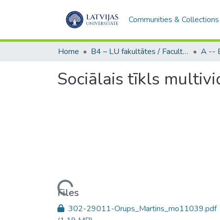
Communities & Collections
Home
B4 – LU fakultātes / Faculties of the UL
Sociālais tīkls multiv
Loading...
Files
302-29011-Orups_Martins_mo11039.pdf