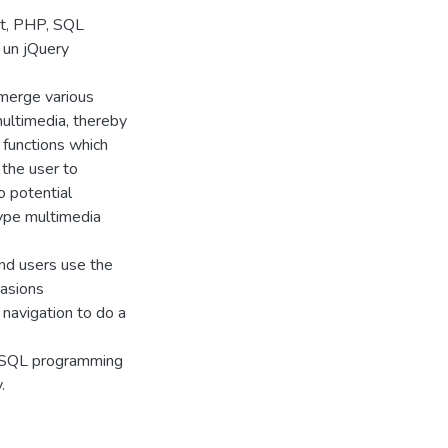
pt, PHP, SQL
 un jQuery
 merge various
multimedia, thereby
 functions which
 the user to
o potential
type multimedia
and users use the
casions
navigation to do a
, SQL programming
.