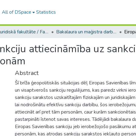
All of DSpace
Statistics
A -- Juridiskā fakultāte / Faculty of Law
Bakalaura un maģistra darbi (JF) / Bachelor's and Master's theses
nkciju attiecināmība uz sankc
sonām
Abstract
Šī brīža ģeopolitiskās situācijas dēļ Eiropas Savienības līme
un visaptverošs sankciju regulējums, kas paredz virkni ie
sankciju sarakstos uzskaitītajām fiziskajām un juridiskaj
lai nodrošinātu efektīvu sankciju darbību, šos ierobežojum
attiecināt arī pret tām personām, caur kurām sankcionētais
pastarpināti īstenot savas intereses. Tādējādi bakalaura da
Eiropas Savienības sankciju jeb ierobežojošo pasākumu at
personām, kas atrodas sankciju sarakstos iekļauto person