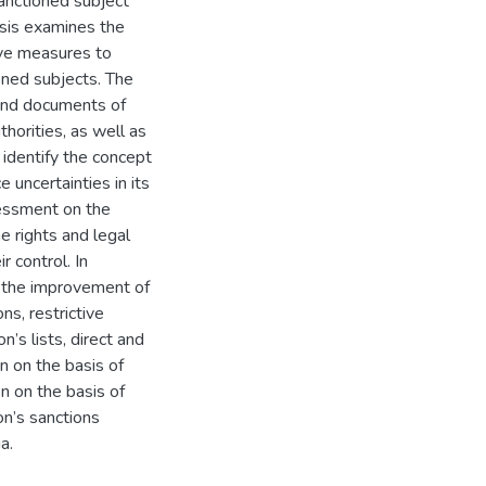
anctioned subject
hesis examines the
tive measures to
oned subjects. The
and documents of
horities, as well as
 identify the concept
e uncertainties in its
sessment on the
e rights and legal
r control. In
 the improvement of
s, restrictive
’s lists, direct and
n on the basis of
n on the basis of
on’s sanctions
a.