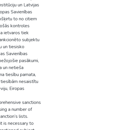
stitūciju un Latvijas
iropas Savienības
ošķirtu to no citiem
vošās kontroles
a ietvaros tiek
ankcionēto subjektu
u un tiesisko
opas Savienības
obežojošie pasākumi,
a un netieša
ma tiesību pamata,
 tiesībām nesaistītu
viju, Eiropas
mprehensive sanctions
sing a number of
anction’s lists.
it is necessary to