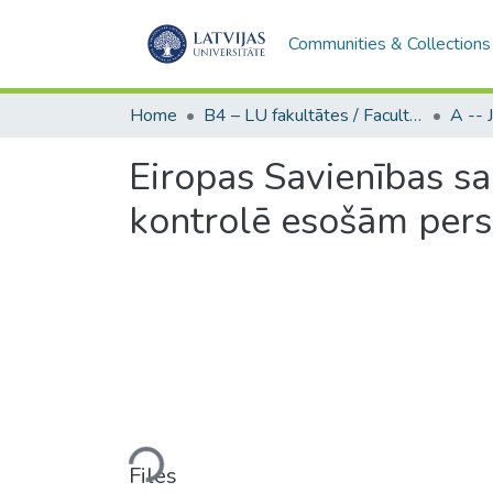
Communities & Collections
Home
B4 – LU fakultātes / Faculties of the UL
Eiropas Savienības sa
kontrolē esošām per
Loading...
Files