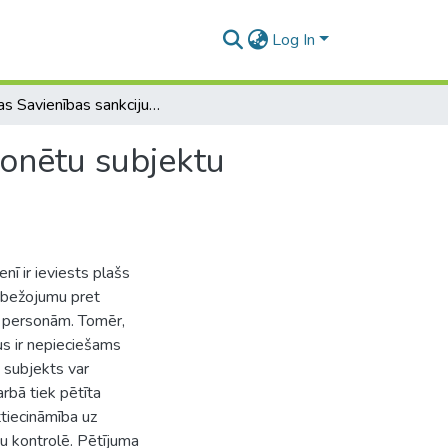
Log In
Eiropas Savienības sankciju attiecināmība uz sankcionētu subjektu kontrolē esošām personām
ionētu subjektu
nī ir ieviests plašs
robežojumu pret
ām personām. Tomēr,
us ir nepieciešams
 subjekts var
rbā tiek pētīta
tiecināmība uz
u kontrolē. Pētījuma