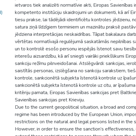
ietvaros tiek analizēti normatīvie akti, Eiropas Savienības in
B)
kompetento institūciju skaidrojumi un dokumenti, kā arī E
tiesu prakse, lai tādējādi identificētu kontroles jēdzienu, n
satura ziņā līdzīgiem terminiem un mazinātu praksē pastā
jēdziena interpretācijas neskaidrības. Tāpat bakalaura darb
vērtētas normatīvajā regulējumā saskatāmās nepilnības s
un to kontrolē esošo personu iespējās īstenot savu tiesīb
interešu aizsardzību, kā arī sniegti vairāki priekšlikumi Eir
sankciju režīmu pilnveidošanai. Atslēgvārdi: sankcijas, ier
saistītās personas, izslēgšana no sankciju sarakstiem, tieš
kontrole, sankcionētā subjekta īstenotā kontrole uz īpašu
sankcionētā subjekta īstenotā kontrole uz citu, ar īpašuma
kritēriju pamata, Eiropas Savienības sankcijas pret Baltkrie
Savienības sankcijas pret Krieviju.
Due to the current geopolitical situation, a broad and co
regime has been introduced by the European Union, impo
restrictions on the natural and legal persons listed in the s
However, in order to ensure the sanction’s effectiveness, 