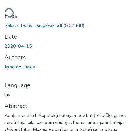
ding...
Files
Raksts_ledus_Daugavaa.pdf
(5.07 MB)
Date
2020-04-15
Authors
Jamonte, Daiga
Language
lav
Abstract
Aprīļa mēneša laikapstākļi Latvijā mēdz būt ļoti atšķirīgi, bet
nereti šajā laikā uz upēm veidojas ledus sastrēgumi. Latvijas
Universitātes Muzeja Botānikas un mikoloģijas kolekcijās