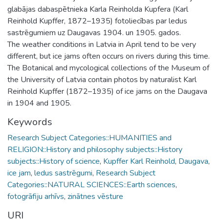
glabājas dabaspētnieka Karla Reinholda Kupfera (Karl
Reinhold Kupffer, 1872–1935) fotoliecības par ledus
sastrēgumiem uz Daugavas 1904. un 1905. gados.
The weather conditions in Latvia in April tend to be very
different, but ice jams often occurs on rivers during this time.
The Botanical and mycological collections of the Museum of
the University of Latvia contain photos by naturalist Karl
Reinhold Kupffer (1872–1935) of ice jams on the Daugava
in 1904 and 1905.
Keywords
Research Subject Categories::HUMANITIES and
RELIGION::History and philosophy subjects::History
subjects::History of science
,
Kupffer Karl Reinhold
,
Daugava
,
ice jam
,
ledus sastrēgumi
,
Research Subject
Categories::NATURAL SCIENCES::Earth sciences
,
fotogrāfiju arhīvs
,
zinātnes vēsture
URI