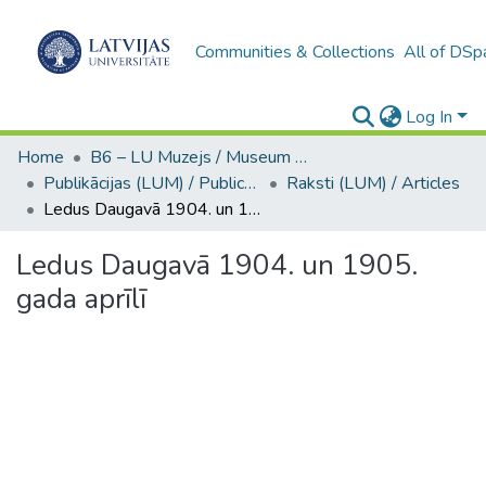
Communities & Collections
All of DSp
Log In
Home
B6 – LU Muzejs / Museum of the UL
Publikācijas (LUM) / Publications
Raksti (LUM) / Articles
Ledus Daugavā 1904. un 1905. gada aprīlī
Ledus Daugavā 1904. un 1905.
gada aprīlī