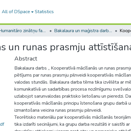
All of DSpace
Statistics
A -- Humanitāro zinātņu fakultāte / Faculty of Humanities
Bakalaura un maģistra darbi (HZF) / Bachelor's and Master's theses
s un runas prasmju attīstīšan
Abstract
Bakalaura darbs „ Kooperatīvā mācīšanās un runas prasmju 
pētījums par runas prasmju pilnveidi kooperatīvās mācīša
valodas stundās. Bakalaura darba tēma tika izvēlēta ar mēr
komunikatīvā un sadarbības procesa nozīmīgumu svešvalo
uzlabojot sarunvalodas praktisko lietošanu un pieredzi. Da
kooperatīvās mācīšanās principu īstenošana grupu darbā u
izmantošana veicina runas prasmju pilnveidi.
Teorētisko materiālu par kooperatīvās mācīšanās teorijām 
df
tika izdarīti secinājumi, ka grupu darba rezultāti ir saistīti ar