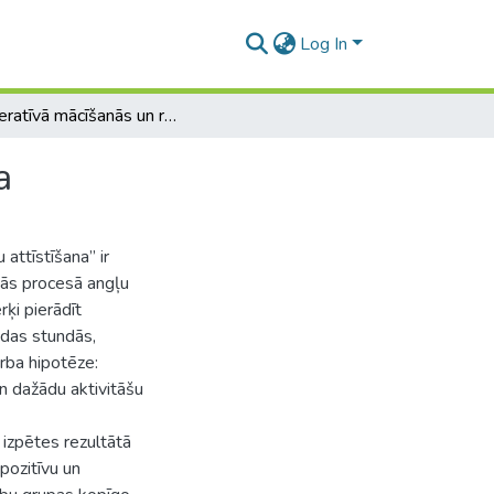
Log In
Kooperatīvā mācīšanās un runas prasmju attīstīšana
a
attīstīšana” ir
nās procesā angļu
ķi pierādīt
das stundās,
rba hipotēze:
n dažādu aktivitāšu
izpētes rezultātā
 pozitīvu un