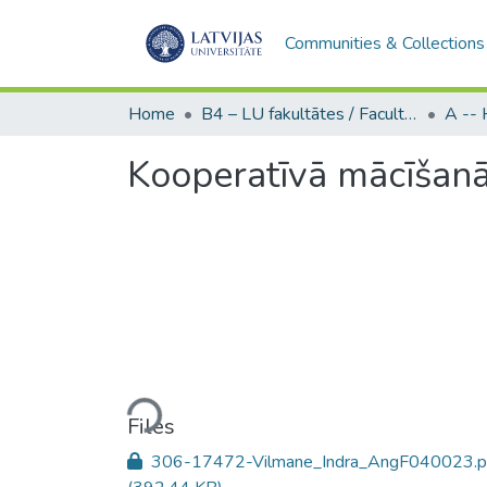
Communities & Collections
Home
B4 – LU fakultātes / Faculties of the UL
Kooperatīvā mācīšanā
Loading...
Files
306-17472-Vilmane_Indra_AngF040023.p