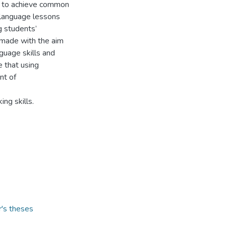
ity to achieve common
 language lessons
g students’
 made with the aim
guage skills and
e that using
nt of
ng skills.
r's theses