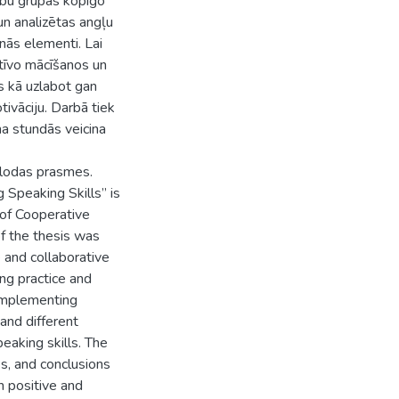
ību grupas kopīgo
un analizētas angļu
nās elementi. Lai
tīvo mācīšanos un
us kā uzlabot gan
ivāciju. Darbā tiek
a stundās veicina
alodas prasmes.
 Speaking Skills” is
 of Cooperative
f the thesis was
 and collaborative
ng practice and
 implementing
and different
peaking skills. The
s, and conclusions
h positive and