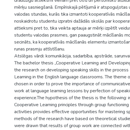
draudzīgu attieksmi vienam pret otru un personisko atbild
mērķu sasniegšanā. Empīriskajā pētījumā ir atspoguļotas 
valodas stundas, kurās tika izmantoti kooperatīvās mācīša
noskaidrotu studentu izpratni dažādās skolās par koopera
attieksmi pret to, tika veikta aptauja ar mērķi izpētīt veid
studentu valodas prasmes, gan paaugstināt mācīšanās mot
secināts, ka kooperatīvās mācīšanās elementu izmantošan
runas prasmju attīstīšanu.
Atslēgas vārdi: komunikācija, sadarbība, apstrāde, sarunv
The bachelor thesis „Cooperative Learning and Developing
the research on developing speaking skills in the process
Learning in the English language classrooms. The theme o
chosen in order to prove the importance of communicative
work at language learning lessons by perfection of speaki
experience.The hypothesis of the thesis is the following:
Cooperative Learning principles through group functioning 
activities provides effective opportunities for mastering s
methods of the research have based on theoretical studie
were drawn that results of group work are connected wit