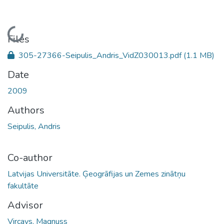
Loading...
Files
305-27366-Seipulis_Andris_VidZ030013.pdf
(1.1 MB)
Date
2009
Authors
Seipulis, Andris
Co-author
Latvijas Universitāte. Ģeogrāfijas un Zemes zinātņu
fakultāte
Advisor
Vircavs, Magnuss