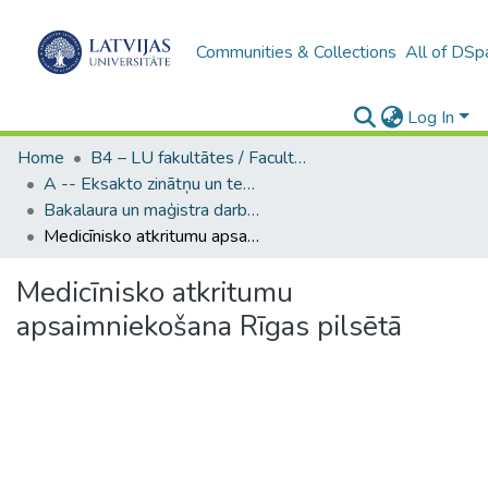
Communities & Collections
All of DSp
Log In
Home
B4 – LU fakultātes / Faculties of the UL
A -- Eksakto zinātņu un tehnoloģiju fakultāte / Faculty of Science and Technology
Bakalaura un maģistra darbi (EZTF) / Bachelor's and Master's theses
Medicīnisko atkritumu apsaimniekošana Rīgas pilsētā
Medicīnisko atkritumu
apsaimniekošana Rīgas pilsētā