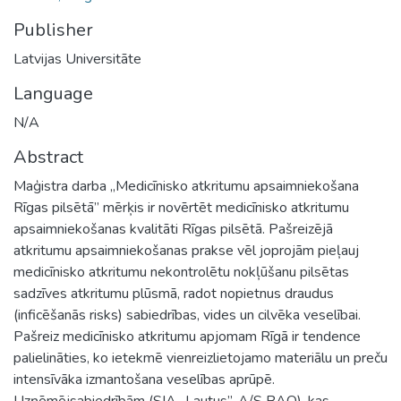
Publisher
Latvijas Universitāte
Language
N/A
Abstract
Maģistra darba „Medicīnisko atkritumu apsaimniekošana
Rīgas pilsētā” mērķis ir novērtēt medicīnisko atkritumu
apsaimniekošanas kvalitāti Rīgas pilsētā. Pašreizējā
atkritumu apsaimniekošanas prakse vēl joprojām pieļauj
medicīnisko atkritumu nekontrolētu nokļūšanu pilsētas
sadzīves atkritumu plūsmā, radot nopietnus draudus
(inficēšanās risks) sabiedrības, vides un cilvēka veselībai.
Pašreiz medicīnisko atkritumu apjomam Rīgā ir tendence
palielināties, ko ietekmē vienreizlietojamo materiālu un preču
intensīvāka izmantošana veselības aprūpē.
Uzņēmējsabiedrībām (SIA „Lautus”, A/S BAO), kas