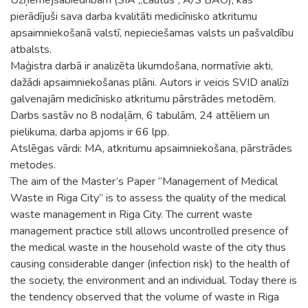
pierādījuši sava darba kvalitāti medicīnisko atkritumu
apsaimniekošanā valstī, nepieciešamas valsts un pašvaldību
atbalsts.
Maģistra darbā ir analizēta likumdošana, normatīvie akti,
dažādi apsaimniekošanas plāni. Autors ir veicis SVID analīzi
galvenajām medicīnisko atkritumu pārstrādes metodēm.
Darbs sastāv no 8 nodaļām, 6 tabulām, 24 attēliem un
pielikuma, darba apjoms ir 66 lpp.
Atslēgas vārdi: MA, atkritumu apsaimniekošana, pārstrādes
metodes.
The aim of the Master’s Paper “Management of Medical
Waste in Riga City” is to assess the quality of the medical
waste management in Riga City. The current waste
management practice still allows uncontrolled presence of
the medical waste in the household waste of the city thus
causing considerable danger (infection risk) to the health of
the society, the environment and an individual. Today there is
the tendency observed that the volume of waste in Riga