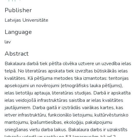
Publisher
Latvijas Universitāte
Language
lav
Abstract
Bakalaura darbā tiek pētīta cilvēka uztvere un uzvedība ielas
telpā. No literatūras apskata tiek izvirzītas būtiskākās ielas
kvalitātes. Kā pētījuma metodes tika izmantotas: teritorijas
apsekojumi un novērojumi (etnogrāfisks lauka pētījums),
ielas lietotāju aptauja, literatūras studijas. Darbā ir apskatīta
ielas veidojošā infrastruktūras saistība ar ielas kvalitātes
jautājumiem. Darba gaitā ir izstrādās vairākas kartes, kas
ietver infrastruktūru, funkcionālo lietojumu, kultūrvēsturisko
mantojumu, īpašumtiesības, ekoloģiju, pakalpojumu
sniegšanas vietu darba laikus. Bakalaura darbs ir uzrakstīts
latviešu valodā un sastāv no 53 lapaspusēm, kā arī 2