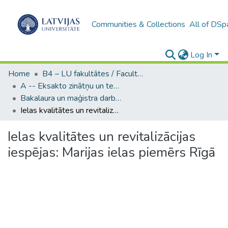
Communities & Collections
All of DSp
Log In
Home
B4 – LU fakultātes / Faculties of the UL
A -- Eksakto zinātņu un tehnoloģiju fakultāte / Faculty of Science and Technology
Bakalaura un maģistra darbi (EZTF) / Bachelor's and Master's theses
Ielas kvalitātes un revitalizācijas iespējas: Marijas ielas piemērs Rīgā
Ielas kvalitātes un revitalizācijas
iespējas: Marijas ielas piemērs Rīgā