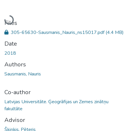
Loading...
Files
305-65630-Sausmanis_Nauris_ns15017.pdf
(4.4 MB)
Date
2018
Authors
Sausmanis, Nauris
Co-author
Latvijas Universitāte. Ģeogrāfijas un Zemes zinātņu
fakultāte
Advisor
Šķiņķis, Pēteris