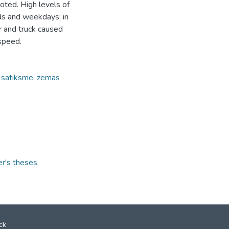
oted. High levels of
nds and weekdays; in
r and truck caused
speed.
,
satiksme
,
zemas
er's theses
ck