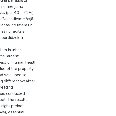
ecina par augstu
gi no mērījumu
isks (par 40 – 71%)
sīva satiksme šajā
enās; no rītiem un
ašīnu radītais
sportlīdzekļu
blem in urban
the largest
pact on human health
alue of the property
od was used to
ing different weather
preading
was conducted in
eet. The results
 night period,
ys), essential