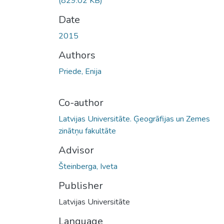
(829.02 KB)
Date
2015
Authors
Priede, Enija
Co-author
Latvijas Universitāte. Ģeogrāfijas un Zemes
zinātņu fakultāte
Advisor
Šteinberga, Iveta
Publisher
Latvijas Universitāte
Language