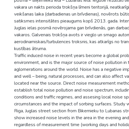
posmā – Biķernieku iela – Lubānas iela. Iegūtie rezultāti li
vakara un nakts perioda trokšņa līmeni teritorijā, neatkarī
veikšanas laika (darbadienas un brīvdienas), novērots būt
satiksmes intensitātes pieaugums kopš 2013. gada. Inten
Juglas ielas posmā novērojama gan brīvdienās, gan darbadi
vakaros. Galvenais trokšņa avots ir vieglo un smago autom
aerodinamiskais/turbulences troksnis, kas atkarīgs no tran
kustības ātruma.
Traffic induced noise in recent years become a global pro
environment, and is the major source of noise pollution in 
aglomerations around the world. Noise has a negative im
and well – being, natural processes, and can also affect v
located near the source. Direct noise measurement meth
establish total noise pollution and noise spectrum, includ
conditions and traffic regimes, and assesing local noise s
circumstances and the impact of sorbing surfaces. Study 
Riga, Juglas street section from Bikernieku to Lubanas str
show increased noise levels in the area in the evening and
regardless of measurement time (working days and holida