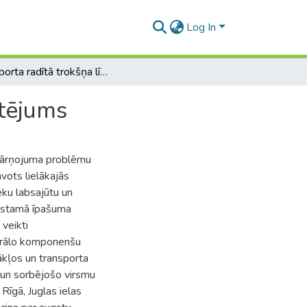
Log In
Transporta radītā trokšņa līmeņa spektrālais novērtējums
rtējums
esārņojuma problēmu
vots lielākajās
ēku labsajūtu un
kustamā īpašuma
 veikti
ktrālo komponenšu
ākļos un transporta
 un sorbējošo virsmu
Rīgā, Juglas ielas