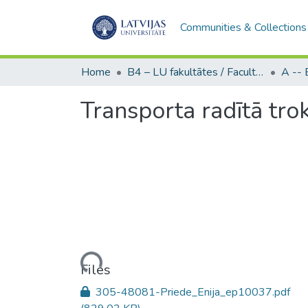
Communities & Collections
Home
B4 – LU fakultātes / Faculties of the UL
Transporta radītā tro
Loading...
Files
305-48081-Priede_Enija_ep10037.pdf