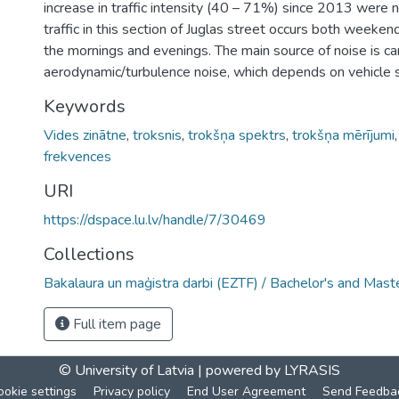
increase in traffic intensity (40 – 71%) since 2013 were n
traffic in this section of Juglas street occurs both weeke
the mornings and evenings. The main source of noise is ca
aerodynamic/turbulence noise, which depends on vehicle 
Keywords
Vides zinātne
,
troksnis
,
trokšņa spektrs
,
trokšņa mērījumi
frekvences
URI
https://dspace.lu.lv/handle/7/30469
Collections
Bakalaura un maģistra darbi (EZTF) / Bachelor's and Mast
Full item page
© University of Latvia |
powered by LYRASIS
ookie settings
Privacy policy
End User Agreement
Send Feedba