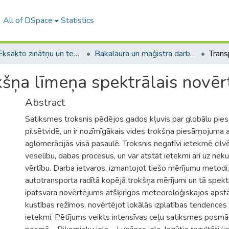
All of DSpace
Statistics
A -- Eksakto zinātņu un tehnoloģiju fakultāte / Faculty of Science and Technology
Bakalaura un maģistra darbi (EZTF) / Bachelor's and Master's theses
kšņa līmeņa spektrālais novē
Abstract
Satiksmes troksnis pēdējos gados kļuvis par globālu pi
pilsētvidē, un ir nozīmīgākais vides trokšņa piesārņojuma a
aglomerācijās visā pasaulē. Troksnis negatīvi ietekmē cilv
veselību, dabas procesus, un var atstāt ietekmi arī uz ne
vērtību. Darba ietvaros, izmantojot tiešo mērījumu metodi,
autotransporta radītā kopējā trokšņa mērījumi un tā spe
īpatsvara novērtējums atšķirīgos meteoroloģiskajos apst
kustības režīmos, novērtējot lokālās izplatības tendences
ietekmi. Pētījums veikts intensīvas ceļu satiksmes posmā 