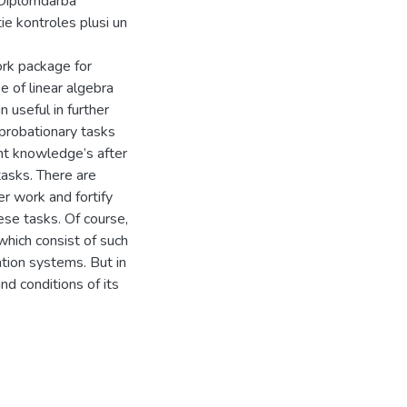
 Diplomdarba
e kontroles plusi un
ork package for
e of linear algebra
 useful in further
 probationary tasks
ent knowledge’s after
tasks. There are
er work and fortify
ese tasks. Of course,
 which consist of such
ation systems. But in
nd conditions of its