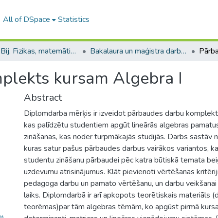
All of DSpace
Statistics
B --- Bij. Fizikas, matemātikas un optometrijas fakultātes studentu noslēguma darbi / Faculty of Physics, Mathematics and Optometry - Graduate works
Bakalaura un maģistra darbi (FMOF) / Bachelor's and Master's theses
plekts kursam Algebra I
Abstract
Diplomdarba mērķis ir izveidot pārbaudes darbu komplekt
kas palīdzētu studentiem apgūt lineārās algebras pamatus
zināšanas, kas noder turpmākajās studijās. Darbs sastāv 
kuras satur pašus pārbaudes darbus vairākos variantos, k
studentu zināšanu pārbaudei pēc katra būtiskā temata bei
uzdevumu atrisinājumus. Klāt pievienoti vērtēšanas kritēriji
pedagoga darbu un pamato vērtēšanu, un darbu veikšanai
laiks. Diplomdarbā ir arī apkopots teorētiskais materiāls (d
teorēmas)par tām algebras tēmām, ko apgūst pirmā kursa