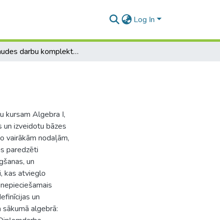
Log In
Pārbaudes darbu komplekts kursam Algebra I
u kursam Algebra I,
 un izveidotu bāzes
no vairākām nodaļām,
as paredzēti
gšanas, un
, kas atvieglo
 nepieciešamais
efinīcijas un
 sākumā algebrā: