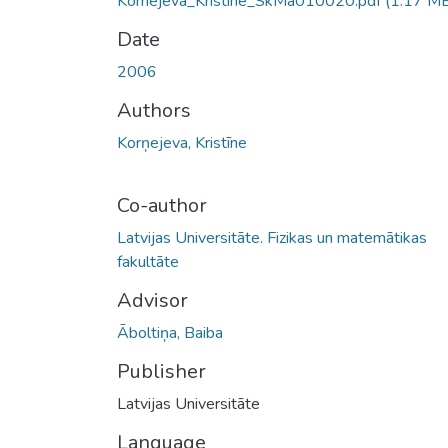
Kornejeva_Kristine_SkMa010020.pdf
(1.17 M
Date
2006
Authors
Korņejeva, Kristīne
Co-author
Latvijas Universitāte. Fizikas un matemātikas
fakultāte
Advisor
Āboltiņa, Baiba
Publisher
Latvijas Universitāte
Language