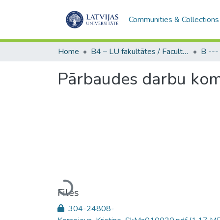
Communities & Collections
Home
B4 – LU fakultātes / Faculties of the UL
Pārbaudes darbu kom
Loading...
Files
304-24808-