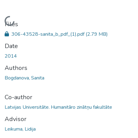
Loading...
Files
306-43528-sanita_b_pdf_(1).pdf
(2.79 MB)
Date
2014
Authors
Bogdanova, Sanita
Co-author
Latvijas Universitāte. Humanitāro zinātņu fakultāte
Advisor
Leikuma, Lidija