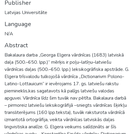
Publisher
Latvijas Universitāte
Language
N/A
Abstract
Bakalaura darba „Georga Elgera vārdnīcas (1683) latviskā
daļa (500.–650. lpp.)” mērķis ir poļu–latīņu–latviešu
vārdnīcas daļas (500.–650. lpp.) leksikogrāfiska apstrāde. G.
Elgera trīsvalodu tulkojošā vārdnīca „Dictionarivm Polono-
Latino-Lottauicum” ir ievērojams 17. gs. latviešu rakstu
piemineklis,kas sagatavots kā palīgs latviešu valodas
apguvei. Vārdnīca līdz šim tuvāk nav pētīta. Bakalaura darbā
– pirmoreiz latviešu leksikogrāfijā –sniegts vārdnīcas šķirkļu
transliterējums (160 lpp.teksta), tuvāk raksturota vārdnīcā
izmantotā ortogrāfija, veikta vārdnīcas latviskās daļas
lingvistiska analīze. G. Elgera veikums salīdzināts ar šīs
vārdnīcas avotu – Konstantīna Sirvīda vārdnīcu„Dictionarivm