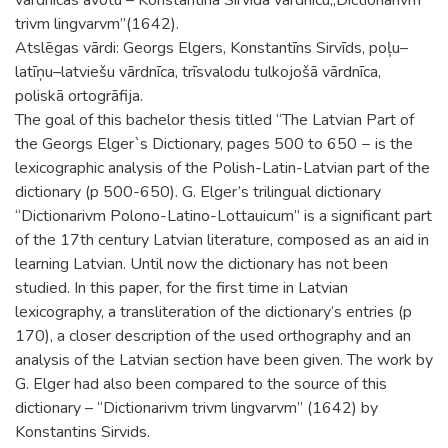
trivm lingvarvm”(1642).
Atslēgas vārdi: Georgs Elgers, Konstantīns Sirvīds, poļu–
latīņu–latviešu vārdnīca, trīsvalodu tulkojošā vārdnīca,
poliskā ortogrāfija.
The goal of this bachelor thesis titled ‘‘The Latvian Part of
the Georgs Elger`s Dictionary, pages 500 to 650 − is the
lexicographic analysis of the Polish-Latin-Latvian part of the
dictionary (p 500-650). G. Elger’s trilingual dictionary
‘‘Dictionarivm Polono-Latino-Lottauicum” is a significant part
of the 17th century Latvian literature, composed as an aid in
learning Latvian. Until now the dictionary has not been
studied. In this paper, for the first time in Latvian
lexicography, a transliteration of the dictionary’s entries (p
170), a closer description of the used orthography and an
analysis of the Latvian section have been given. The work by
G. Elger had also been compared to the source of this
dictionary – “Dictionarivm trivm lingvarvm” (1642) by
Konstantins Sirvids.