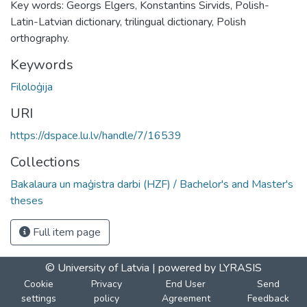
Key words: Georgs Elgers, Konstantins Sirvids, Polish-
Latin-Latvian dictionary, trilingual dictionary, Polish
orthography.
Keywords
Filoloģija
URI
https://dspace.lu.lv/handle/7/16539
Collections
Bakalaura un maģistra darbi (HZF) / Bachelor's and Master's
theses
Full item page
© University of Latvia |
powered by LYRASIS
Cookie
Privacy
End User
Send
settings
policy
Agreement
Feedback