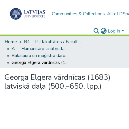
Communities & Collections
All of DSp
Log In
Home
B4 – LU fakultātes / Faculties of the UL
A -- Humanitāro zinātņu fakultāte / Faculty of Humanities
Bakalaura un maģistra darbi (HZF) / Bachelor's and Master's theses
Georga Elgera vārdnīcas (1683) latviskā daļa (500.–650. lpp.)
Georga Elgera vārdnīcas (1683)
latviskā daļa (500.–650. lpp.)