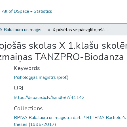
All of DSpace
Statistics
RPIVA Bakalaura un maģistra darbi / RTTEMA Bachelor's and Master's theses (1995-2017)
X pilsētas vispārizglītojošās skolas X 1.klašu skolēnu emocionālo un sociālo kompetenču izmaiņas TANZPRO-Biodanza intervences grupā
ītojošās skolas X 1.klašu sko
izmaiņas TANZPRO-Biodanza 
Keywords
Psiholoģijas maģistrs (prof.)
URI
https://dspace.lu.lv/handle/7/41142
Collections
RPIVA Bakalaura un maģistra darbi / RTTEMA Bachelor's
theses (1995-2017)