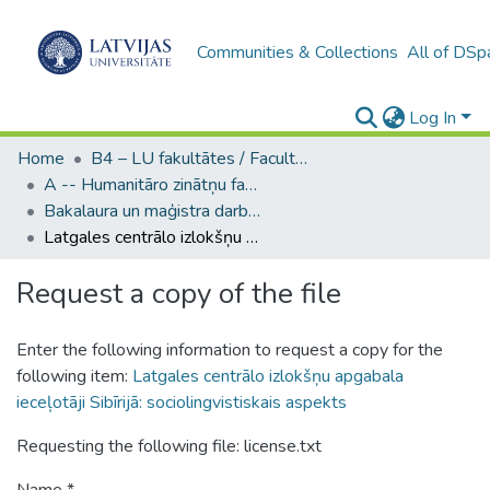
Communities & Collections
All of DSp
Log In
Home
B4 – LU fakultātes / Faculties of the UL
A -- Humanitāro zinātņu fakultāte / Faculty of Humanities
Bakalaura un maģistra darbi (HZF) / Bachelor's and Master's theses
Latgales centrālo izlokšņu apgabala ieceļotāji Sibīrijā: sociolingvistiskais aspekts
Request a copy of the file
Enter the following information to request a copy for the
following item:
Latgales centrālo izlokšņu apgabala
ieceļotāji Sibīrijā: sociolingvistiskais aspekts
Requesting the following file: license.txt