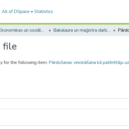
All of DSpace
Statistics
A -- Ekonomikas un sociālo zinātņu fakultāte / Faculty of Economics and Social Sciences
Bakalaura un maģistra darbi (ESZF) / Bachelor's and Master's theses
file
y for the following item:
Pārdošanas veicināšana kā patērētāju 