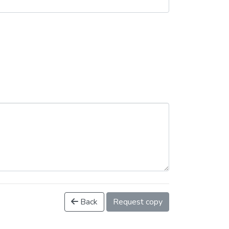
Back
Request copy