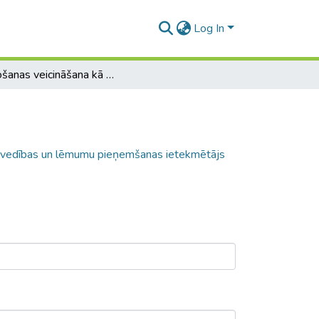
Log In
Pārdošanas veicināšana kā patērētāju uzvedības un lēmumu pieņemšanas ietekmētājs Latvijas pārtikas mazumtirdzniecības nozarē.
uzvedības un lēmumu pieņemšanas ietekmētājs