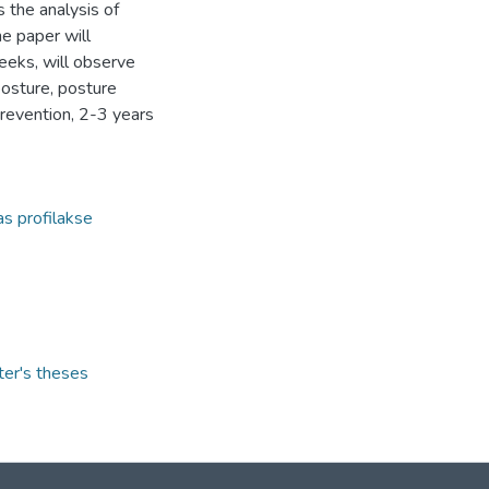
s the analysis of
he paper will
eks, will observe
posture, posture
evention, 2-3 years
as profilakse
ter's theses