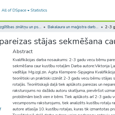
All of DSpace
Statistics
A -- Izglītības zinātņu un psiholoģijas fakultāte / Faculty of Education Sciences and Psychology
Bakalaura un maģistra darbi (PPMF) / Bachelor's and Master's theses
pareizas stājas sekmēšana ca
Abstract
Kvalifikācijas darba nosaukums: 2-3 gadu vecu bērnu pare
sekmēšana caur kustību rotaļām Darba autore:Viktorija Ļ
vadītāja: Mg.izgl.zin. Agita Klempere-Sipjagina Kvalifikācij
teorētiski un praktiski izzināt 2-3 gadu vecu bērnu stāja
rotaļās. Teorētiskajā daļā tiek aplūkots pareizas un nepar
raksturojums no dažādu autoru skatījuma, pievēršot uzma
problēmām bieži vien ir bērni. Tiek aplūkots arī 2-3 gadu 
vecumposmu raksturojums, tiek analizēts kustību rotaļu r
f
autore atlasīja 10. kustību rotaļas, kuras tik izmantotas pr