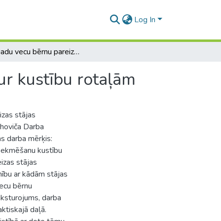
Log In
2-3 gadu vecu bērnu pareizas stājas sekmēšana caur kustību rotaļām
ur kustību rotaļām
izas stājas
ahoviča Darba
as darba mērķis:
s sekmēšanu kustību
eizas stājas
nību ar kādām stājas
vecu bērnu
aksturojums, darba
aktiskajā daļā.