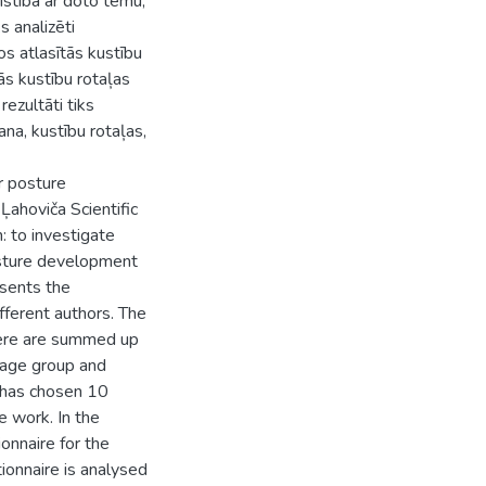
istībā ar doto tēmu,
s analizēti
s atlasītās kustību
ās kustību rotaļas
rezultāti tiks
ana, kustību rotaļas,
er posture
ahoviča Scientific
: to investigate
posture development
sents the
fferent authors. The
here are summed up
n age group and
 has chosen 10
 work. In the
onnaire for the
ionnaire is analysed