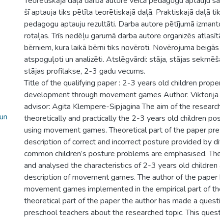
Teorētiskajā daļā darba autore veica pedagogu aptauju sa
šī aptauja tiks pētīta teorētiskajā daļā. Praktiskajā daļā tik
pedagogu aptauju rezultāti. Darba autore pētījumā izmanto
rotaļas. Trīs nedēļu garumā darba autore organizēs atlasīt
bērniem, kura laikā bērni tiks novēroti. Novērojuma beigās 
atspoguļoti un analizēti. Atslēgvārdi: stāja, stājas sekmēš
stājas profilakse, 2-3 gadu vecums.
Title of the qualifying paper : 2-3 years old children prop
development through movement games Author: Viktorija Ļ
advisor: Agita Klempere-Sipjagina The aim of the research
 un
theoretically and practically the 2-3 years old children 
using movement games. Theoretical part of the paper pre
description of correct and incorrect posture provided by di
common children’s posture problems are emphasised. T
and analysed the characteristics of 2-3 years old childre
description of movement games. The author of the paper
movement games implemented in the empirical part of the
theoretical part of the paper the author has made a questi
preschool teachers about the researched topic. This quest