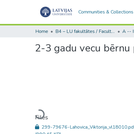
Communities & Collections
Home
B4 – LU fakultātes / Faculties of the UL
2-3 gadu vecu bērnu 
Loading...
Files
299-79676-Lahovica_Viktorija_vl18010.pd