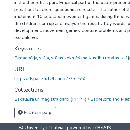
in the theoretical part. Empirical part of the paper present
preschool teachers’ questionnaire results. The author of t
implement 10 selected movement games during three we
the children, sum up and analyse the results. Key words: 
development, movement games, posture problems and pr
old children.
Keywords
Pedagoģija
,
stāja
,
stājas sekmēšana
,
kustību rotaļas
,
stāj
URI
https://dspace.lu.lv/handle/7/53550
Collections
Bakalaura un maģistra darbi (PPMF) / Bachelor's and Mas
Full item page
© University of Latvia |
powered by LYRASIS