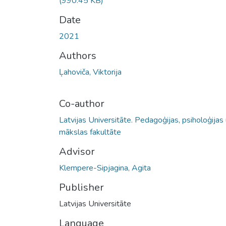
(990.45 KB)
Date
2021
Authors
Ļahoviča, Viktorija
Co-author
Latvijas Universitāte. Pedagoģijas, psiholoģijas
mākslas fakultāte
Advisor
Klempere-Sipjagina, Agita
Publisher
Latvijas Universitāte
Language