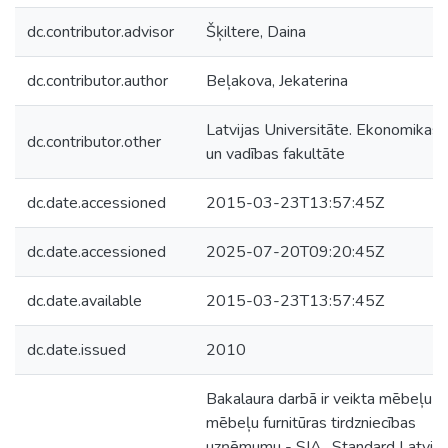
dc.contributor.advisor
Šķiltere, Daina
dc.contributor.author
Beļakova, Jekaterina
Latvijas Universitāte. Ekonomikas
dc.contributor.other
un vadības fakultāte
dc.date.accessioned
2015-03-23T13:57:45Z
dc.date.accessioned
2025-07-20T09:20:45Z
dc.date.available
2015-03-23T13:57:45Z
dc.date.issued
2010
Bakalaura darbā ir veikta mēbeļu u
mēbeļu furnitūras tirdzniecības
uzņēmumu - SIA „Standard Latvija