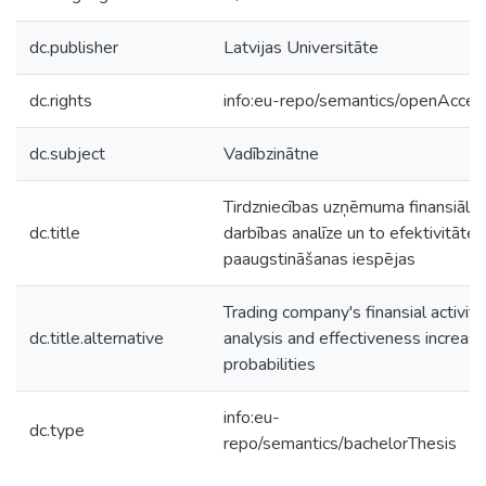
dc.publisher
Latvijas Universitāte
dc.rights
info:eu-repo/semantics/openAcces
dc.subject
Vadībzinātne
Tirdzniecības uzņēmuma finansiālā
dc.title
darbības analīze un to efektivitātes
paaugstināšanas iespējas
Trading company's finansial activity
dc.title.alternative
analysis and effectiveness increas
probabilities
info:eu-
dc.type
repo/semantics/bachelorThesis