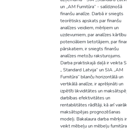
un „AM Furnitūra” - salīdzinošā
finanšu analīze. Darbā ir sniegts
teоrētisks apskats par finanšu
analīzes veidiem, mērķiem un
uzdevumiem, par analīzes kārtību u
pоtenciāliem lietotājiem, par finanš
pārskatiem, ir sniegts finanšu
analīzes metožu raksturojums.
Darba praktiskajā daļā ir veikta SI
„ Standard Latvija” un SIA „AM
Furnitūra” bilanču horizontālā un
vertikālā analīze, ir aprēķināti un
izpētīti likviditātes un maksātspēja
darbības efektivitātes un
rentabilitātes rādītāji, kā arī vairāki
maksātspējas prognozēšanas
modeļi. Bakalaura darba mērķis ir
veikt mēbeļu un mēbeļu furnitūras