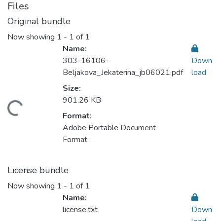
Files
Original bundle
Now showing
1 - 1 of 1
Name:
303-16106-
Down
Beljakova_Jekaterina_jb06021.pdf
load
Size:
901.26 KB
ding...
Format:
Adobe Portable Document
Format
License bundle
Now showing
1 - 1 of 1
Name:
license.txt
Down