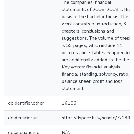
The companies’ financial
statements of 2006-2008 is the
basis of the bachelor thesis. The
work consists of introduction, 3
chapters, conclusions and
suggestions. The volume of thesis
is 59 pages, which include 11
pictures and 7 tables. 6 appendixe
are additionally added to the thesis
Key words: financial analysis,
financial standing, solvency, ratio,
balance sheet, profit and loss
statement.
dc.identifier.other
16106
dc.identifier.uri
https://dspace.lu.lv/handle/7/139
dc.language.iso
N/A