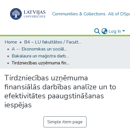
Communities & Collections
All of DSp
Log In
Home
B4 – LU fakultātes / Faculties of the UL
A -- Ekonomikas un sociālo zinātņu fakultāte / Faculty of Economics and Social Sciences
Bakalaura un maģistra darbi (ESZF) / Bachelor's and Master's theses
Tirdzniecības uzņēmuma finansiālās darbības analīze un to efektivitātes paaugstināšanas iespējas
Tirdzniecības uzņēmuma
finansiālās darbības analīze un to
efektivitātes paaugstināšanas
iespējas
Simple item page