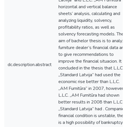
Latvija” and L.L.C. „AM Furnitūra”
horizontal and vertical balance
sheets’ analysis, calculating and
analyzing liquidity, solvency,
profitability ratios, as well as
solvency forecasting models. The
aim of bachelor thesis is to analyze
furniture dealer’s financial data and
to give recommendations to
improve the financial situacion. It is
dc.description.abstract
concluded in the thesis that L.L.C.
„Standard Latvija” had used the
economic rise better than L.L.C.
„AM Furnitūra” in 2007, however,
L.L.C. „AM Furnitūra had shown
better results in 2008 than L.L.C.
„Standard Latvija” had . Companies
financial condition is unstable, ther
is a high possibility of bankruptcy.