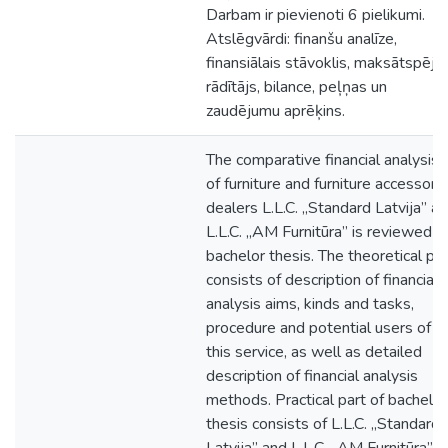
Darbam ir pievienoti 6 pielikumi.
Atslēgvārdi: finanšu analīze,
finansiālais stāvoklis, maksātspēja,
rādītājs, bilance, peļņas un
zaudējumu aprēķins.
The comparative financial analysis
of furniture and furniture accessori
dealers L.L.C. „Standard Latvija” a
L.L.C. „AM Furnitūra” is reviewed in
bachelor thesis. The theoretical par
consists of description of financial
analysis aims, kinds and tasks,
procedure and potential users of
this service, as well as detailed
description of financial analysis
methods. Practical part of bachelor
thesis consists of L.L.C. „Standard