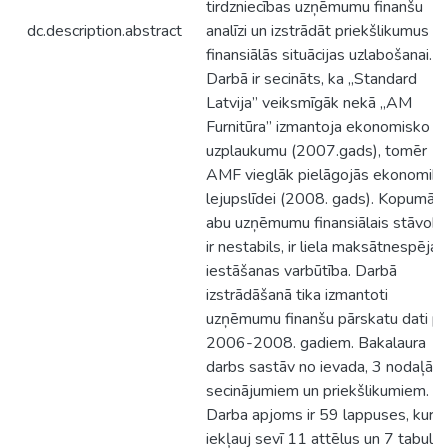
tirdzniecības uzņēmumu finanšu
dc.description.abstract
analīzi un izstrādāt priekšlikumus
finansiālās situācijas uzlabošanai.
Darbā ir secināts, ka „Standard
Latvija” veiksmīgāk nekā „AM
Furnitūra” izmantoja ekonomisko
uzplaukumu (2007.gads), tomēr
AMF vieglāk pielāgojās ekonomik
lejupslīdei (2008. gads). Kopumā
abu uzņēmumu finansiālais stāvokli
ir nestabils, ir liela maksātnespējas
iestāšanas varbūtība. Darbā
izstrādāšanā tika izmantoti
uzņēmumu finanšu pārskatu dati pa
2006-2008. gadiem. Bakalaura
darbs sastāv nо ievada, 3 nodaļām
secinājumiem un priekšlikumiem.
Darba apjoms ir 59 lappuses, kura
iekļauj sevī 11 attēlus un 7 tabulas