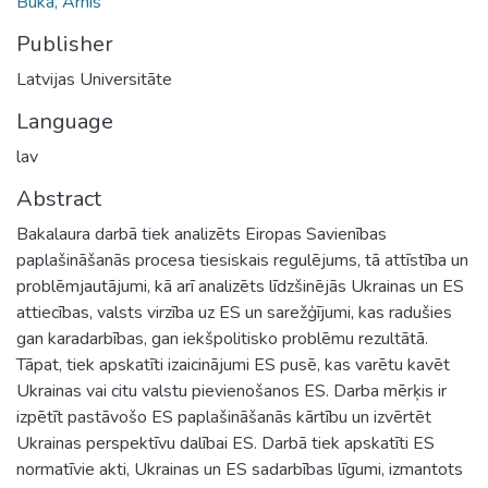
Buka, Arnis
Publisher
Latvijas Universitāte
Language
lav
Abstract
Bakalaura darbā tiek analizēts Eiropas Savienības
paplašināšanās procesa tiesiskais regulējums, tā attīstība un
problēmjautājumi, kā arī analizēts līdzšinējās Ukrainas un ES
attiecības, valsts virzība uz ES un sarežģījumi, kas radušies
gan karadarbības, gan iekšpolitisko problēmu rezultātā.
Tāpat, tiek apskatīti izaicinājumi ES pusē, kas varētu kavēt
Ukrainas vai citu valstu pievienošanos ES. Darba mērķis ir
izpētīt pastāvošo ES paplašināšanās kārtību un izvērtēt
Ukrainas perspektīvu dalībai ES. Darbā tiek apskatīti ES
normatīvie akti, Ukrainas un ES sadarbības līgumi, izmantots