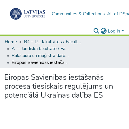
Communities & Collections
All of DSp
Log In
Home
B4 – LU fakultātes / Faculties of the UL
A -- Juridiskā fakultāte / Faculty of Law
Bakalaura un maģistra darbi (JF) / Bachelor's and Master's theses
Eiropas Savienības iestāšanās procesa tiesiskais regulējums un potenciālā Ukrainas dalība ES
Eiropas Savienības iestāšanās
procesa tiesiskais regulējums un
potenciālā Ukrainas dalība ES