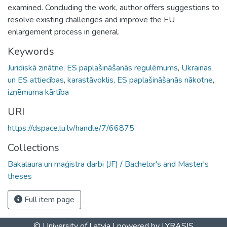
examined. Concluding the work, author offers suggestions to
resolve existing challenges and improve the EU
enlargement process in general.
Keywords
Juridiskā zinātne
,
ES paplašināšanās regulēmums
,
Ukrainas
un ES attiecības
,
karastāvoklis
,
ES paplašināšanās nākotne
,
izņēmuma kārtība
URI
https://dspace.lu.lv/handle/7/66875
Collections
Bakalaura un maģistra darbi (JF) / Bachelor's and Master's
theses
Full item page
© University of Latvia |
powered by LYRASIS