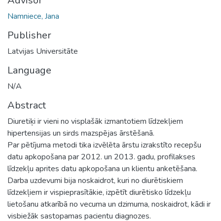
Advisor
Namniece, Jana
Publisher
Latvijas Universitāte
Language
N/A
Abstract
Diuretiķi ir vieni no visplašāk izmantotiem līdzekļiem
hipertensijas un sirds mazspējas ārstēšanā.
Par pētījuma metodi tika izvēlēta ārstu izrakstīto recepšu
datu apkopošana par 2012. un 2013. gadu, profilakses
līdzekļu aprites datu apkopošana un klientu anketēšana.
Darba uzdevumi bija noskaidrot, kuri no diurētiskiem
līdzekļiem ir vispieprasītākie, izpētīt diurētisko līdzekļu
lietošanu atkarībā no vecuma un dzimuma, noskaidrot, kādi ir
visbiežāk sastopamas pacientu diagnozes.