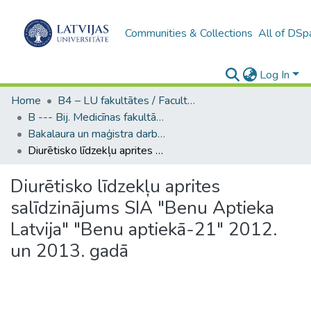
Communities & Collections
All of DSp
Log In
Home
B4 – LU fakultātes / Faculties of the UL
B --- Bij. Medicīnas fakultātes studentu noslēguma darbi / Faculty of Medicine - Graduate works
Bakalaura un maģistra darbi (MF) / Bachelor's and Master's theses
Diurētisko līdzekļu aprites salīdzinājums SIA "Benu Aptieka Latvija" "Benu aptiekā-21" 2012. un 2013. gadā
Diurētisko līdzekļu aprites
salīdzinājums SIA "Benu Aptieka
Latvija" "Benu aptiekā-21" 2012.
un 2013. gadā