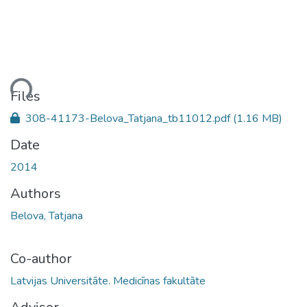
ding...
Files
308-41173-Belova_Tatjana_tb11012.pdf
(1.16 MB)
Date
2014
Authors
Belova, Tatjana
Co-author
Latvijas Universitāte. Medicīnas fakultāte