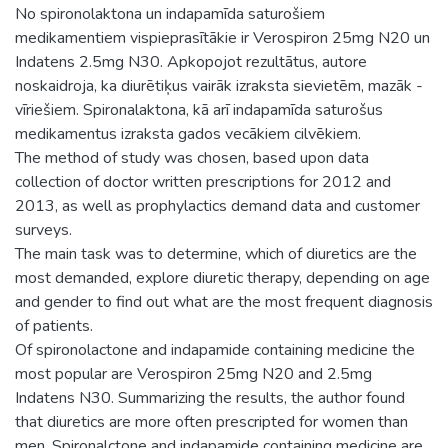
No spironolaktona un indapamīda saturošiem
medikamentiem vispieprasītākie ir Verospiron 25mg N20 un
Indatens 2.5mg N30. Apkopojot rezultātus, autore
noskaidroja, ka diurētiķus vairāk izraksta sievietēm, mazāk -
vīriešiem. Spironalaktona, kā arī indapamīda saturošus
medikamentus izraksta gados vecākiem cilvēkiem.
The method of study was chosen, based upon data
collection of doctor written prescriptions for 2012 and
2013, as well as prophylactics demand data and customer
surveys.
The main task was to determine, which of diuretics are the
most demanded, explore diuretic therapy, depending on age
and gender to find out what are the most frequent diagnosis
of patients.
Of spironolactone and indapamide containing medicine the
most popular are Verospiron 25mg N20 and 2.5mg
Indatens N30. Summarizing the results, the author found
that diuretics are more often prescripted for women than
men. Spironalctone and indapamide containing medicine are