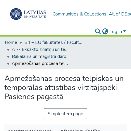
Communities & Collections
All of DSp
Log In
Home
B4 – LU fakultātes / Faculties of the UL
A -- Eksakto zinātņu un tehnoloģiju fakultāte / Faculty of Science and Technology
Bakalaura un maģistra darbi (EZTF) / Bachelor's and Master's theses
Apmežošanās procesa telpiskās un temporālās attīstības virzītājspēki Pasienes pagastā
Apmežošanās procesa telpiskās un
temporālās attīstības virzītājspēki
Pasienes pagastā
Simple item page