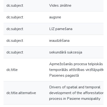
dc.subject
Vides zinātne
dc.subject
augsne
dc.subject
LIZ pamešana
dc.subject
ieaudzēšana
dc.subject
sekundārā sukcesija
Apmežošanās procesa telpiskās u
dc.title
temporālās attīstības virzītājspēki
Pasienes pagastā
Drivers of spatial and temporal
dc.title.alternative
development of the afforestation
process in Pasiene municipality