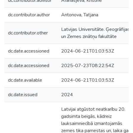
dc.contributor.advisor
Afanasjeva, Kristīne
dc.contributor.author
Antonova, Tatjana
Latvijas Universitāte. Ģeogrāfijas
dc.contributor.other
un Zemes zinātņu fakultāte
dc.date.accessioned
2024-06-21T01:03:53Z
dc.date.accessioned
2025-07-23T08:22:54Z
dc.date.available
2024-06-21T01:03:53Z
dc.date.issued
2024
Latvijai atgūstot neatkarību 20.
gadsimta beigās, kādreiz
lauksaimniecībā izmantojamās
zemes tika pamestas un, laika gaitā