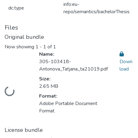
info:eu-
dc.type
repo/semantics/bachelorThesis
Files
Original bundle
Now showing
1 - 1 of 1
Name:
305-103418-
Down
Antonova_Tatjana_ta21019.pdf
load
Size:
2.65 MB
Loading...
Format:
Adobe Portable Document
Format
License bundle