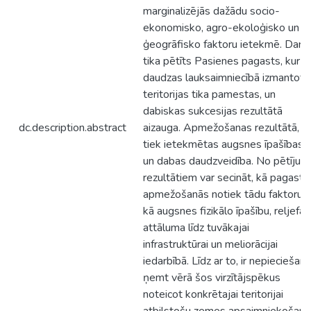
marginalizējās dažādu socio-
ekonomisko, agro-ekoloģisko un
ģeogrāfisko faktoru ietekmē. Darb
tika pētīts Pasienes pagasts, kur
daudzas lauksaimniecībā izmantotā
teritorijas tika pamestas, un
dabiskas sukcesijas rezultātā
dc.description.abstract
aizauga. Apmežošanas rezultātā,
tiek ietekmētas augsnes īpašības
un dabas daudzveidība. No pētījum
rezultātiem var secināt, kā pagasta
apmežošanās notiek tādu faktoru,
kā augsnes fizikālo īpašību, reljefa,
attāluma līdz tuvākajai
infrastruktūrai un meliorācijai
iedarbībā. Līdz ar to, ir nepieciešam
ņemt vērā šos virzītājspēkus
noteicot konkrētajai teritorijai