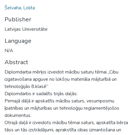
Šelvaha, Lolita
Publisher
Latvijas Universitāte
Language
N/A
Abstract
Diplomdarba mērķis izveidot mācību saturu tēmai „Cibu
izgatavošana apguve no lokšņu materiāla mājturībā un
tehnoloģijās 8.klasē”
Diplomdarbs ir sadalīts trijās daļās:
Pirmajā dāļā ir apskatīts mācību saturs, vecumposmu
īpatnības un mājturības un tehnoloģiju reglamentējošos
dokumentus.
Otrajā daļā ir izveidots mācību tēmai saturs, apskatīta bērza
tāss un tās izstrādājumi, aprakstīta cibas izmantošana un