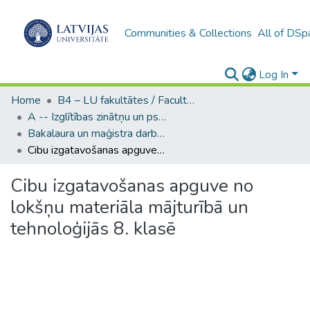
Communities & Collections
All of DSp
Log In
Home
B4 – LU fakultātes / Faculties of the UL
A -- Izglītības zinātņu un psiholoģijas fakultāte / Faculty of Education Sciences and Psychology
Bakalaura un maģistra darbi (PPMF) / Bachelor's and Master's theses
Cibu izgatavošanas apguve no lokšņu materiāla mājturībā un tehnoloģijās 8. klasē
Cibu izgatavošanas apguve no
lokšņu materiāla mājturībā un
tehnoloģijās 8. klasē