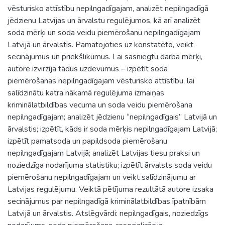
vēsturisko attīstību nepilngadīgajam, analizēt nepilngadīgā
jēdzienu Latvijas un ārvalstu regulējumos, kā arī analizēt
soda mērķi un soda veidu piemērošanu nepilngadīgajam
Latvijā un ārvalstīs. Pamatojoties uz konstatēto, veikt
secinājumus un priekšlikumus. Lai sasniegtu darba mērķi,
autore izvirzīja tādus uzdevumus – izpētīt soda
piemērošanas nepilngadīgajam vēsturisko attīstību, lai
salīdzinātu katra nākamā regulējuma izmaiņas
kriminālatbildības vecuma un soda veidu piemērošana
nepilngadīgajam; analizēt jēdzienu “nepilngadīgais” Latvijā un
ārvalstis; izpētīt, kāds ir soda mērķis nepilngadīgajam Latvijā;
izpētīt pamatsoda un papildsoda piemērošanu
nepilngadīgajam Latvijā; analizēt Latvijas tiesu praksi un
noziedzīga nodarījuma statistiku; izpētīt ārvalsts soda veidu
piemērošanu nepilngadīgajam un veikt salīdzinājumu ar
Latvijas regulējumu. Veiktā pētījuma rezultātā autore izsaka
secinājumus par nepilngadīgā kriminālatbildības īpatnībām
Latvijā un ārvalstis. Atslēgvārdi: nepilngadīgais, noziedzīgs