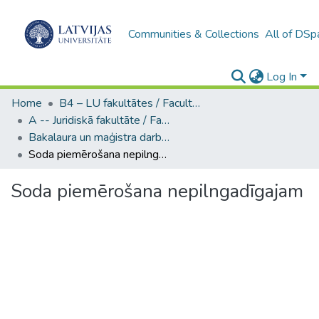
Communities & Collections
All of DSp
Log In
Home
B4 – LU fakultātes / Faculties of the UL
A -- Juridiskā fakultāte / Faculty of Law
Bakalaura un maģistra darbi (JF) / Bachelor's and Master's theses
Soda piemērošana nepilngadīgajam
Soda piemērošana nepilngadīgajam