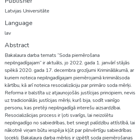
Publisher
Latvijas Universitāte
Language
lav
Abstract
Bakalaura darba temats “Soda piemērošana
nepilngadīgajam” ir aktuāls, jo 2022. gada 1. janvārī stājās
spēkā 2020. gada 17. decembra grozījumi Krimināllikumā, ar
kuriem noteica nepilngadīgajam piemērojamā kriminālsoda
kārtību, kā arī noteica resocializāciju par primāro soda mērķi.
Reforma ir balstīta uz atjaunojošās justīcijas principiem, nevis
uz tradicionālās justīcijas mērķi, kurš bija, sodīt vainīgo
personu, kas pretēji nepilngadīgā interešu aizsardzībai.
Resocializācijas process ir ļoti svarīgs, lai neizolētu
nepilngadīgo no sabiedrības, bet sniegt palīdzību attīstībā, lai
nākotnē viņam būtu iespēja kļūt par pilnvērtīgu sabiedrības
locekli. Bakalaura darba mērķis ir izpētīt soda piemērošanas