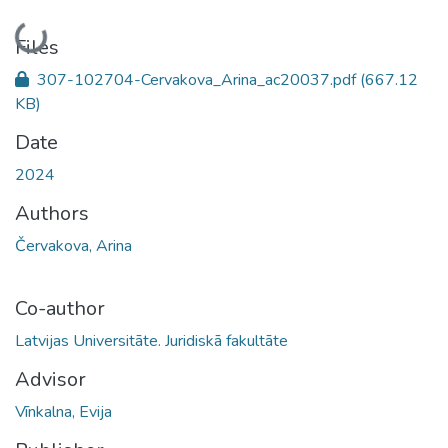
Loading...
Files
307-102704-Cervakova_Arina_ac20037.pdf
(667.12
KB)
Date
2024
Authors
Červakova, Arina
Co-author
Latvijas Universitāte. Juridiskā fakultāte
Advisor
Vīnkalna, Evija