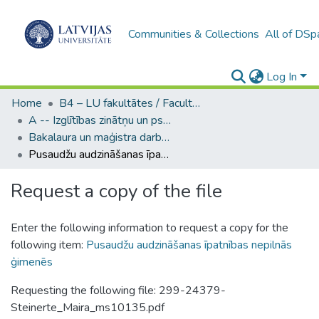
Communities & Collections
All of DSp
Log In
Home
B4 – LU fakultātes / Faculties of the UL
A -- Izglītības zinātņu un psiholoģijas fakultāte / Faculty of Education Sciences and Psychology
Bakalaura un maģistra darbi (PPMF) / Bachelor's and Master's theses
Pusaudžu audzināšanas īpatnības nepilnās ģimenēs
Request a copy of the file
Enter the following information to request a copy for the
following item:
Pusaudžu audzināšanas īpatnības nepilnās
ģimenēs
Requesting the following file: 299-24379-
Steinerte_Maira_ms10135.pdf