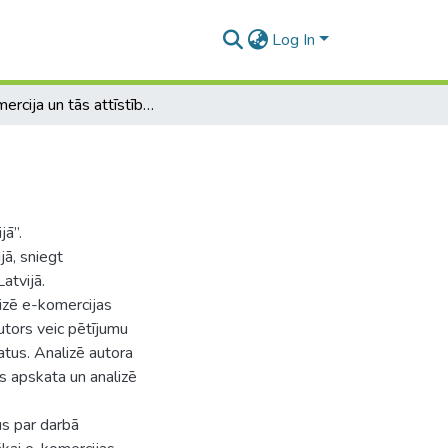
Log In
E-komercija un tās attīstība Latvijā
jā”.
jā, sniegt
atvijā.
izē e-komercijas
utors veic pētījumu
atus. Analizē autora
s apskata un analizē
s par darbā