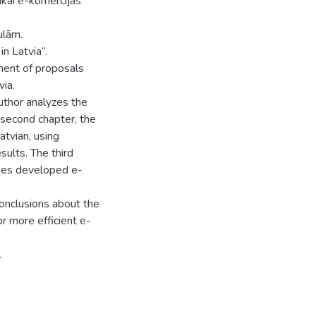
ākai e-komercijas
ulām.
n Latvia”.
ment of proposals
ia.
author analyzes the
 second chapter, the
tvian, using
sults. The third
cies developed e-
conclusions about the
r more efficient e-
.