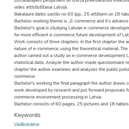
izstrādātajiem pētijumiem un izvirza priekšlikumus efektīv
vides attīstīstīšanai Latvijā.
Bakalaura darbs sastāv no 60 lpp., 25 attēliem un 18 tab
Bachelor working theme is „E-commerce and it’s advance i
Bachelor's goal is studying Latvian e-commerce develop
for more efficient e-commerce future development of Latv
Work consists of three chapters. In the first chapter the 
nature of e-commerce, using the theoretical material. The
author carried out a study on e-commerce development La
statistical data. Analyze the author-made questionnaire re
chapter the author examines and analyzes the public poli
commerce.
Bachelor's working the final paragraph the author draws 
work developed by research and put forward proposals fo
commerce environment processing in Latvia.
Bachelor consists of 60 pages, 25 pictures and 18 tables
Keywords
Vadībzinātne