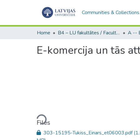
Communities & Collections
Home
B4 – LU fakultātes / Faculties of the UL
E-komercija un tās att
Loading...
Files
303-15195-Tukiss_Einars_et06003.pdf
(1