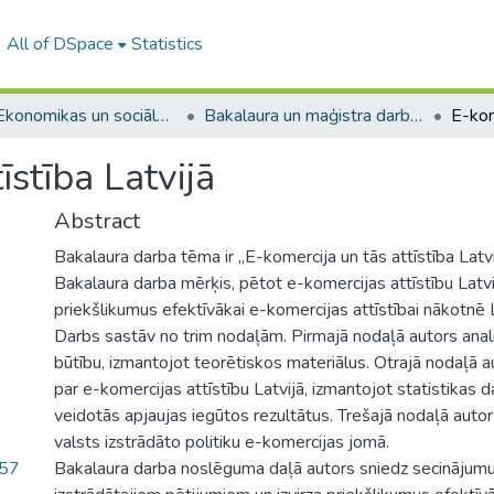
All of DSpace
Statistics
A -- Ekonomikas un sociālo zinātņu fakultāte / Faculty of Economics and Social Sciences
Bakalaura un maģistra darbi (ESZF) / Bachelor's and Master's theses
īstība Latvijā
Abstract
Bakalaura darba tēma ir „E-komercija un tās attīstība Latvi
Bakalaura darba mērķis, pētot e-komercijas attīstību Latvi
priekšlikumus efektīvākai e-komercijas attīstībai nākotnē L
Darbs sastāv no trim nodaļām. Pirmajā nodaļā autors anal
būtību, izmantojot teorētiskos materiālus. Otrajā nodaļā a
par e-komercijas attīstību Latvijā, izmantojot statistikas d
veidotās apjaujas iegūtos rezultātus. Trešajā nodaļā autor
valsts izstrādāto politiku e-komercijas jomā.
.57
Bakalaura darba noslēguma daļā autors sniedz secinājumu