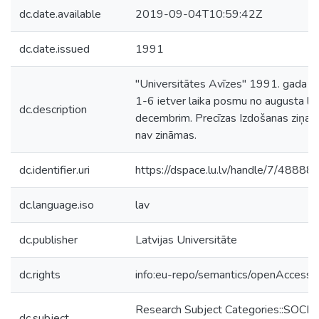
dc.date.available
2019-09-04T10:59:42Z
dc.date.issued
1991
"Universitātes Avīzes" 1991. gada Nr
1-6 ietver laika posmu no augusta līd
dc.description
decembrim. Precīzas Izdošanas ziņas
nav zināmas.
dc.identifier.uri
https://dspace.lu.lv/handle/7/48888
dc.language.iso
lav
dc.publisher
Latvijas Universitāte
dc.rights
info:eu-repo/semantics/openAccess
Research Subject Categories::SOCIA
dc.subject