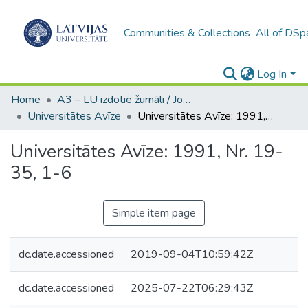
Communities & Collections
All of DSp
Log In
Home
A3 – LU izdotie žurnāli / Journals and magazines published by UL
Universitātes Avīze
Universitātes Avīze: 1991, Nr. 19-35, 1-6
Universitātes Avīze: 1991, Nr. 19-
35, 1-6
Simple item page
dc.date.accessioned
2019-09-04T10:59:42Z
dc.date.accessioned
2025-07-22T06:29:43Z