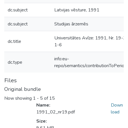
dc.subject
Latvijas vēsture, 1991
dc.subject
Studijas ārzemēs
Universitātes Avīze: 1991, Nr. 19-35
dc.title
1-6
info:eu-
dc.type
repo/semantics/contributionToPeriodi
Files
Original bundle
Now showing
1 - 5 of 15
Name:
Down
1991_02_nr19.pdf
load
Size: