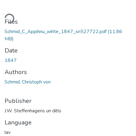
ding...
Files
Schmid_C_Appihnu_wihte_1847_sn527722.pdf
(11.86
MB)
Date
1847
Authors
Schmid, Christoph von
Publisher
J.W. Steffenhagens un dēls
Language
lav