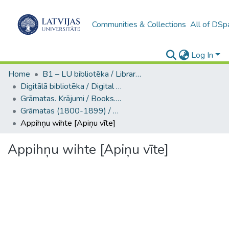
Communities & Collections
All of DSp
Log In
Home
B1 – LU bibliotēka / Library of the UL
Digitālā bibliotēka / Digital library
Grāmatas. Krājumi / Books. Collection of articles
Grāmatas (1800-1899) / Books
Appihņu wihte [Apiņu vīte]
Appihņu wihte [Apiņu vīte]