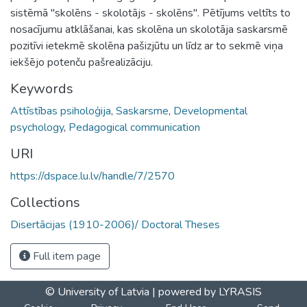
sistēmā "skolēns - skolotājs - skolēns". Pētījums veltīts to
nosacījumu atklāšanai, kas skolēna un skolotāja saskarsmē
pozitīvi ietekmē skolēna pašizjūtu un līdz ar to sekmē viņa
iekšējo potenču pašrealizāciju.
Keywords
Attīstības psiholoģija
,
Saskarsme
,
Developmental
psychology
,
Pedagogical communication
URI
https://dspace.lu.lv/handle/7/2570
Collections
Disertācijas (1910-2006)/ Doctoral Theses
Full item page
© University of Latvia |
powered by LYRASIS