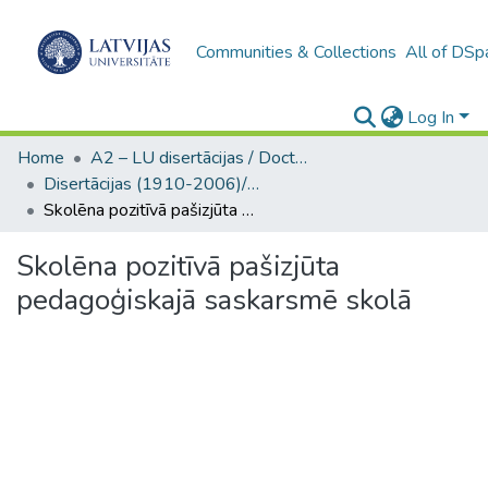
Communities & Collections
All of DSp
Log In
Home
A2 – LU disertācijas / Doctoral theses UL
Disertācijas (1910-2006)/ Doctoral Theses
Skolēna pozitīvā pašizjūta pedagoģiskajā saskarsmē skolā
Skolēna pozitīvā pašizjūta
pedagoģiskajā saskarsmē skolā