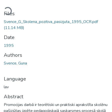
ading...
Files
Svence_G_Skolena_pozitiva_pasizjuta_1995_OCR.pdf
(11.14 MB)
Date
1995
Authors
Svence, Guna
Language
lav
Abstract
Promocijas darbā ir teorētiski un praktiski aprakstīta skolēnu
pašizjūtas izpēte pedagoģiskajā saskarsmes procesā skolā