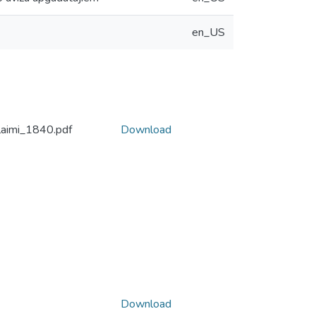
en_US
laimi_1840.pdf
Download
Download