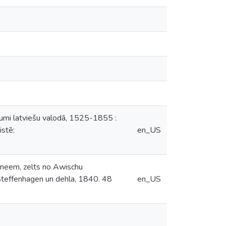
dumi latviešu valodā, 1525-1855 :
istē:
en_US
hrneem, zelts no Awischu
 Steffenhagen un dehla, 1840. 48
en_US