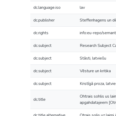
dc.language.iso
lav
dc.publisher
Steffenhagens un d
dc.rights
info:eu-repo/seman
dc.subject
Research Subject C
dc.subject
Stāsti, latviešu
dc.subject
Vēsture un kritika
dc.subject
Kristīgā proza, latvi
Ohtrais sohlis us l
dc.title
apgahdatajeem [Otrais
dc.title.alternative
Otrais solis uz laim