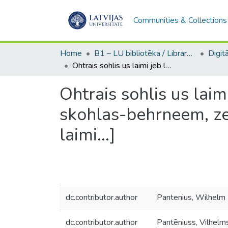
Communities & Collections
Home
B1 – LU bibliotēka / Library of the UL
Ohtrais sohlis us laimi jeb laika-kaweklis wezzeem un jauneem, ihpaschi skohlas-behrneem, zelts no Awischu apgahdatajeem [Otrais solis uz laimi...]
Ohtrais sohlis us lai
skohlas-behrneem, ze
laimi...]
dc.contributor.author
Pantenius, Wilhelm
dc.contributor.author
Pantēniuss, Vilhelm