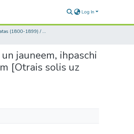
Log In
Grāmatas (1800-1899) / Books
 un jauneem, ihpaschi
 [Otrais solis uz