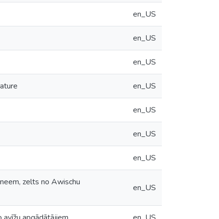
en_US
en_US
en_US
ature
en_US
en_US
en_US
en_US
hrneem, zelts no Awischu
en_US
no avīžu apgādātājiem
en_US