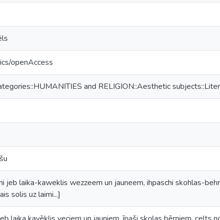
ēls
tics/openAccess
ategories::HUMANITIES and RELIGION::Aesthetic subjects::Liter
ešu
aimi jeb laika-kaweklis wezzeem un jauneem, ihpaschi skohlas-be
 solis uz laimi...]
i jeb laika kavēklis veciem un jauniem, īpaši skolas bērniem, celts 