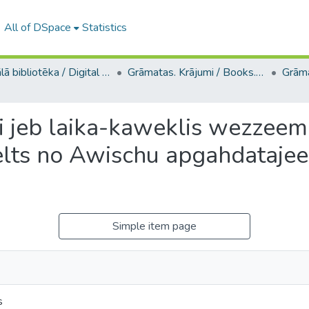
All of DSpace
Statistics
Digitālā bibliotēka / Digital library
Grāmatas. Krājumi / Books. Collection of articles
mi jeb laika-kaweklis wezzeem
lts no Awischu apgahdatajeem
Simple item page
s