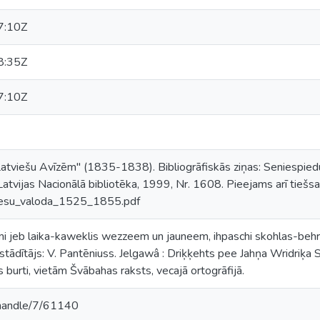
7:10Z
8:35Z
7:10Z
"Latviešu Avīzēm" (1835-1838). Bibliogrāfiskās ziņas: Seniespie
Latvijas Nacionālā bibliotēka, 1999, Nr. 1608. Pieejams arī tiešsa
viesu_valoda_1525_1855.pdf
aimi jeb laika-kaweklis wezzeem un jauneem, ihpaschi skohlas-be
tādītājs: V. Pantēniuss. Jelgawâ : Driķķehts pee Jahņa Wridriķa
s burti, vietām Švābahas raksts, vecajā ortogrāfijā.
v/handle/7/61140