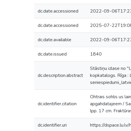
dc.date.accessioned
2022-09-06T17:2
dc.date.accessioned
2025-07-22T19:0
dc.date.available
2022-09-06T17:2
dc.date.issued
1840
Stāstiņu izlase no 
dc.description.abstract
kopkatalogs. Rīga : 
seniespiedumi_lat
Ohtrais sohlis us l
dc.identifier.citation
apgahdatajeem / Sas
lpp. 17 cm. Fraktūra
dc.identifier.uri
https://dspace.lu.l