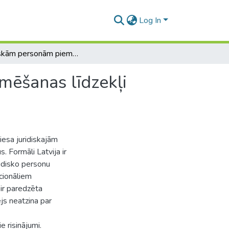
Log In
Juridiskām personām piemērojamie piespiedu ietekmēšanas līdzekļi salīdzinošā aspektā
mēšanas līdzekļi
iesa juridiskajām
 Formāli Latvija ir
ridisko personu
acionāliem
 ir paredzēta
ējs neatzina par
 risinājumi.