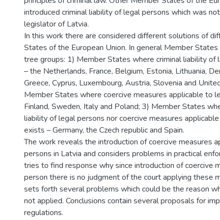
principles of criminal law. Other Member States of the E
introduced criminal liability of legal persons which was n
legislator of Latvia.
In this work there are considered different solutions of d
States of the European Union. In general Member States 
tree groups: 1) Member States where criminal liability of 
– the Netherlands, France, Belgium, Estonia, Lithuania, D
Greece, Cyprus, Luxembourg, Austria, Slovenia and Unite
Member States where coercive measures applicable to le
Finland, Sweden, Italy and Poland; 3) Member States wher
liability of legal persons nor coercive measures applicabl
exists – Germany, the Czech republic and Spain.
The work reveals the introduction of coercive measures ap
persons in Latvia and considers problems in practical enf
tries to find response why since introduction of coercive 
person there is no judgment of the court applying these 
sets forth several problems which could be the reason wh
not applied. Conclusions contain several proposals for im
regulations.