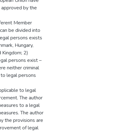
uropean Union have
ot approved by the
ifferent Member
can be divided into
legal persons exists
enmark, Hungary,
d Kingdom; 2)
gal persons exist –
e neither criminal
e to legal persons
plicable to legal
orcement. The author
measures to a legal
measures. The author
y the provisions are
provement of legal