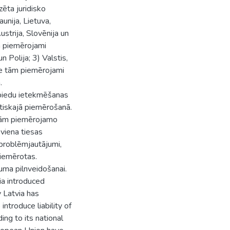
zēta juridisko
aunija, Lietuva,
ustrija, Slovēnija un
m piemērojami
n Polija; 3) Valstis,
 ne tām piemērojami
.
spiedu ietekmēšanas
ktiskajā piemērošanā.
onām piemērojamo
viena tiesas
i problēmjautājumi,
piemērotas.
juma pilnveidošanai.
ia introduced
 Latvia has
ntroduce liability of
ing to its national