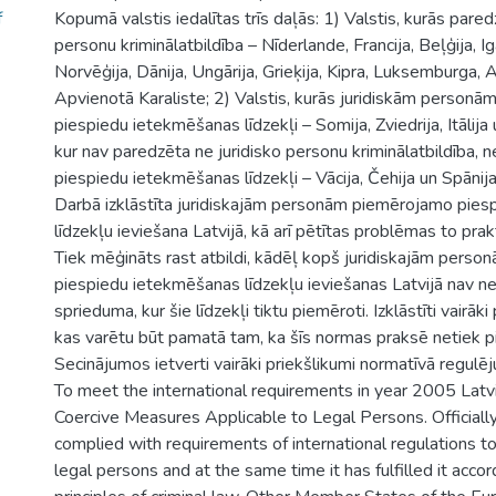
f
Kopumā valstis iedalītas trīs daļās: 1) Valstis, kurās pared
personu kriminālatbildība – Nīderlande, Francija, Beļģija, Ig
Norvēģija, Dānija, Ungārija, Grieķija, Kipra, Luksemburga, A
Apvienotā Karaliste; 2) Valstis, kurās juridiskām personā
piespiedu ietekmēšanas līdzekļi – Somija, Zviedrija, Itālija u
kur nav paredzēta ne juridisko personu kriminālatbildība,
piespiedu ietekmēšanas līdzekļi – Vācija, Čehija un Spānija
Darbā izklāstīta juridiskajām personām piemērojamo pie
līdzekļu ieviešana Latvijā, kā arī pētītas problēmas to pra
Tiek mēģināts rast atbildi, kādēļ kopš juridiskajām pers
piespiedu ietekmēšanas līdzekļu ieviešanas Latvijā nav ne
sprieduma, kur šie līdzekļi tiktu piemēroti. Izklāstīti vairāk
kas varētu būt pamatā tam, ka šīs normas praksē netiek 
Secinājumos ietverti vairāki priekšlikumi normatīvā regulē
To meet the international requirements in year 2005 Latv
Coercive Measures Applicable to Legal Persons. Officially
complied with requirements of international regulations to i
legal persons and at the same time it has fulfilled it accord