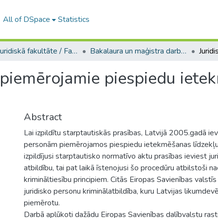
All of DSpace
Statistics
A -- Juridiskā fakultāte / Faculty of Law
Bakalaura un maģistra darbi (JF) / Bachelor's and Master's theses
piemērojamie piespiedu ietek
Abstract
Lai izpildītu starptautiskās prasības, Latvijā 2005.gadā iev
personām piemērojamos piespiedu ietekmēšanas līdzekļus.
izpildījusi starptautisko normatīvo aktu prasības ieviest ju
atbildību, tai pat laikā īstenojusi šo procedūru atbilstoši n
krimināltiesību principiem. Citās Eiropas Savienības valstīs
juridisko personu kriminālatbildība, kuru Latvijas likumdev
piemērotu.
Darbā aplūkoti dažādu Eiropas Savienības dalībvalstu rastie