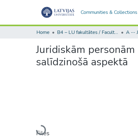
Communities & Collections
Home
B4 – LU fakultātes / Faculties of the UL
Juridiskām personām 
salīdzinošā aspektā
Loading...
Files