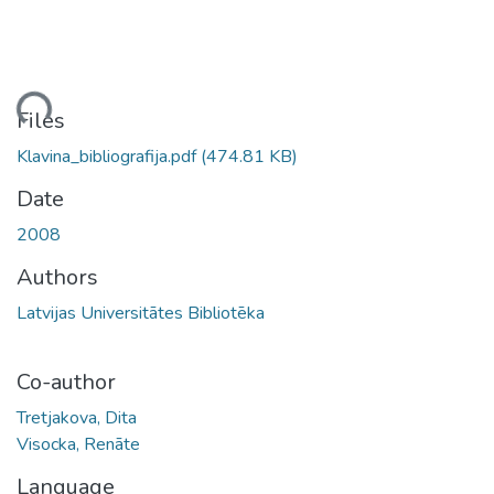
Loading...
Files
Klavina_bibliografija.pdf
(474.81 KB)
Date
2008
Authors
Latvijas Universitātes Bibliotēka
Co-author
Tretjakova, Dita
Visocka, Renāte
Language