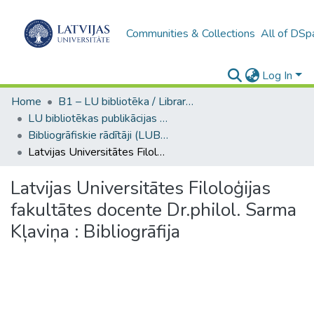
Communities & Collections
All of DSp
Log In
Home
B1 – LU bibliotēka / Library of the UL
LU bibliotēkas publikācijas / Publications of the University Library
Bibliogrāfiskie rādītāji (LUB) / Bibliographical indexes
Latvijas Universitātes Filoloģijas fakultātes docente Dr.philol. Sarma Kļaviņa : Bibliogrāfija
Latvijas Universitātes Filoloģijas
fakultātes docente Dr.philol. Sarma
Kļaviņa : Bibliogrāfija